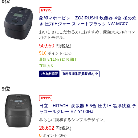
8位
おすすめ
象印マホービン ZOJIRUSHI 炊飯器 4合 極め炊
き 圧力IHジャー スレートブラック NW-MC07
おいしさにこだわる方におすすめ、豪熱大火力のコン
パクトモデル。
50,950
円(税込)
510
ポイント
(1%)
最短 8/11(火) にお届け
在庫あり
3年無料保証
有料長期保証(延長)承り中
9位
おすすめ
日立 HITACHI 炊飯器 5.5合 圧力IH 黒厚鉄釜 チ
ャコールグレー RZ-Y100HJ
暮らしに調和するシンプルデザイン。
28,602
円(税込)
0
ポイント
(0%)