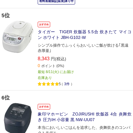
有料長期保証(延長)承り中
5位
おすすめ
タイガー TIGER 炊飯器 5.5合 炊きたて マイコ
ン ホワイト JBH-G102-W
シンプル操作でふっくらおいしいご飯が炊ける｢黒遠
赤厚釜｣
8,343
円(税込)
0
ポイント
(0%)
最短 8/11(火) にお届け
在庫あり
5
（
3件
）
6位
おすすめ
象印マホービン ZOJIRUSHI 炊飯器 4合 炎舞炊
き 圧力IH 小容量 黒 NW-UU07
本当においしいごはんを追求した、炎舞炊きのコンパ
クトモデル。