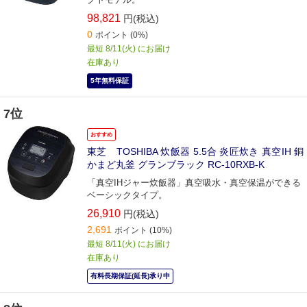
98,821
円(税込)
0
ポイント
(0%)
最短 8/11(火) にお届け
在庫あり
5年無料保証
7位
おすすめ
東芝 TOSHIBA 炊飯器 5.5合 炎匠炊き 真空IH 銅
かまど丸釜 グランブラック RC-10RXB-K
「真空IHジャー炊飯器」真空吸水・真空保温ができる
ベーシックタイプ。
26,910
円(税込)
2,691
ポイント
(10%)
最短 8/11(火) にお届け
在庫あり
有料長期保証(延長)承り中