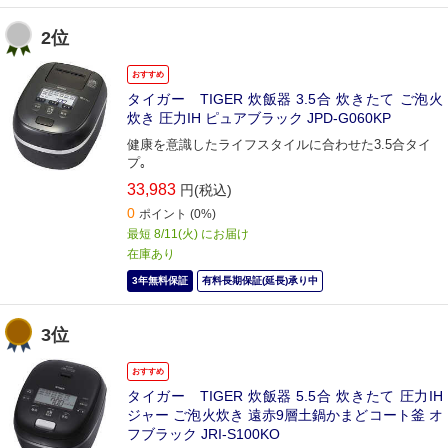
2位
おすすめ
タイガー TIGER 炊飯器 3.5合 炊きたて ご泡火
炊き 圧力IH ピュアブラック JPD-G060KP
健康を意識したライフスタイルに合わせた3.5合タイ
プ｡
33,983
円(税込)
0
ポイント
(0%)
最短 8/11(火) にお届け
在庫あり
3年無料保証
有料長期保証(延長)承り中
3位
おすすめ
タイガー TIGER 炊飯器 5.5合 炊きたて 圧力IH
ジャー ご泡火炊き 遠赤9層土鍋かまどコート釜 オ
フブラック JRI-S100KO