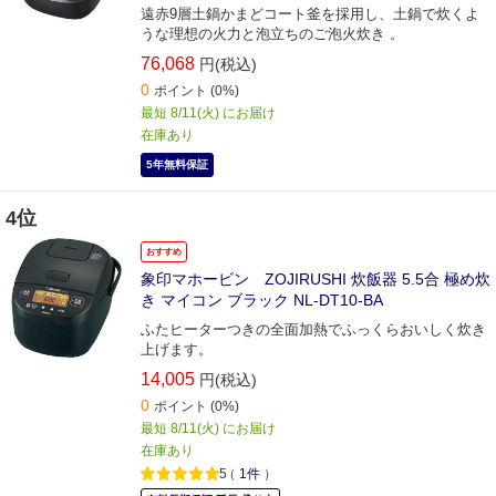
遠赤9層土鍋かまどコート釜を採用し、土鍋で炊くよ
うな理想の火力と泡立ちのご泡火炊き 。
76,068
円(税込)
0
ポイント
(0%)
最短 8/11(火) にお届け
在庫あり
5年無料保証
4位
おすすめ
象印マホービン ZOJIRUSHI 炊飯器 5.5合 極め炊
き マイコン ブラック NL-DT10-BA
ふたヒーターつきの全面加熱でふっくらおいしく炊き
上げます。
14,005
円(税込)
0
ポイント
(0%)
最短 8/11(火) にお届け
在庫あり
5
（
1件
）