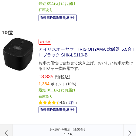
最短 8/11(火) にお届け
在庫あり
有料長期保証(延長)承り中
10位
おすすめ
アイリスオーヤマ IRIS OHYAMA 炊飯器 5.5合 I
H ブラック SHK-LS110-B
お米の個性に合わせて炊き上げ、おいしいお米が炊け
るIHジャー炊飯器です。
13,835
円(税込)
1,384
ポイント
(10%)
最短 8/11(火) にお届け
在庫あり
4.5
（
2件
）
有料長期保証(延長)承り中
前のページへ
1〜10件を表示 （全50件）
1
/
5