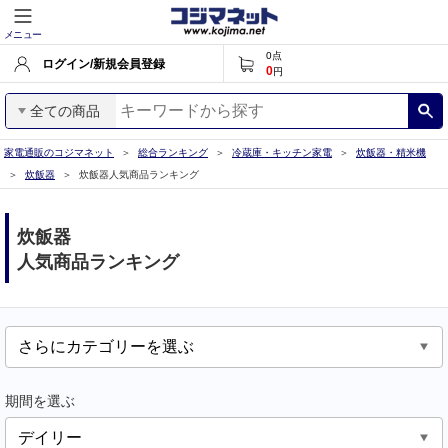
メニュー
0
点
ログイン/新規会員登録
0
円
全ての商品
家電通販のコジマネット
総合ランキング
冷蔵庫・キッチン家電
炊飯器・精米機
炊飯器
炊飯器人気商品ランキング
炊飯器
人気商品ランキング
期間を選ぶ