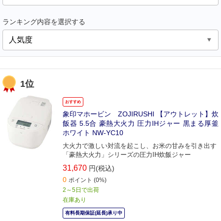
ランキング内容を選択する
1位
おすすめ
象印マホービン ZOJIRUSHI 【アウトレット】炊
飯器 5.5合 豪熱大火力 圧力IHジャー 黒まる厚釜
ホワイト NW-YC10
大火力で激しい対流を起こし、お米の甘みを引き出す
「豪熱大火力」シリーズの圧力IH炊飯ジャー
31,670
円(税込)
0
ポイント
(0%)
2～5日で出荷
在庫あり
有料長期保証(延長)承り中