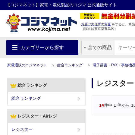
【コジマネット】家電・電化製品のコジマ 公式通販サイト
お届け先住所の変更
をすると、商品
（現在は
東京都
豊島区
）
カテゴリーから探す
全ての商品
家電通販のコジマネット
総合ランキング
電子辞書・FAX・事務機
レジスター
総合ランキング
総合ランキング
14
件中
1
件から
1
レジスター・Airレジ
レジスター