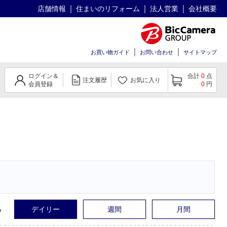
店舗情報
住まいのリフォーム
法人営業
会社概要
お買い物ガイド
お問い合わせ
サイトマップ
ログイン＆
合計
0
点
注文履歴
お気に入り
会員登録
0
円
る
デイリー
週間
月間