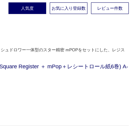
人気度
お気に入り登録数
レビュー件数
ャッシュドロワー一体型のスター精密 mPOPをセットにした、レジス
are Register ＋ mPop＋レシートロール紙6巻) A-