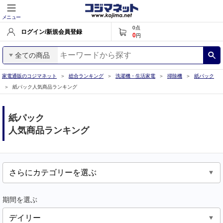
メニュー
0
点
ログイン/新規会員登録
0
円
全ての商品
家電通販のコジマネット
総合ランキング
洗濯機・生活家電
掃除機
紙パック
紙パック人気商品ランキング
紙パック
人気商品ランキング
期間を選ぶ