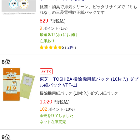
抗菌・消臭で排気クリーン、ピッタリサイズでゴミも
れなしの三菱電機純正紙パックです
829
円(税込)
9
ポイント
(1%)
最短 8/12(水) にお届け
在庫あり
5
（
2件
）
8位
おすすめ
東芝 TOSHIBA 掃除機用紙パック (10枚入) ダブ
ル紙パック VPF-11
掃除機用紙パック (10枚入) ダブル紙パック
1,020
円(税込)
102
ポイント
(10%)
販売を終了しました
ネット在庫完売
9位