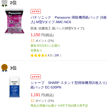
2位
おすすめ
パナソニック Panasonic 掃除機用紙パック (5枚
入) M型Vタイプ AMC-NC6
防臭･抗菌加工 紙パック(M型Vタイプ)､
1,150
円(税込)
12
ポイント
(1%)
最短 8/12(水) にお届け
在庫あり
4.5
（
2件
）
3位
おすすめ
シャープ SHARP スタンド型掃除機用(5枚入り)
紙パック EC-530PN
1,191
円(税込)
12
ポイント
(1%)
商品入荷後のお届け ※8月下旬以降入荷予定