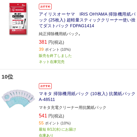
おすすめ
アイリスオーヤマ IRIS OHYAMA 掃除機用紙パ
ック (25枚入) 超軽量スティッククリーナー使い捨
てダストパック FDPAG1414
純正掃除機用紙パック｡
381
円(税込)
39
ポイント
(10%)
販売を終了しました
ネット在庫完売
10位
おすすめ
マキタ 掃除機用紙パック (10枚入) 抗菌紙パック
A-48511
マキタ充電クリーナー用抗菌紙パック
541
円(税込)
55
ポイント
(10%)
最短 8/12(水) にお届け
在庫あり