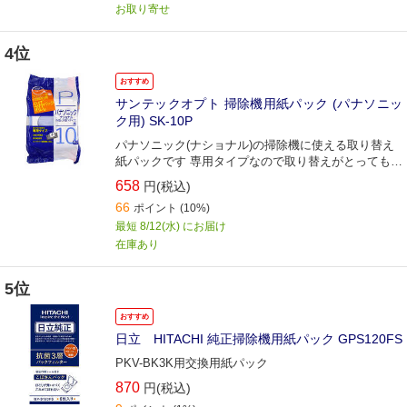
お取り寄せ
4位
おすすめ
サンテックオプト 掃除機用紙パック (パナソニッ
ク用) SK-10P
パナソニック(ナショナル)の掃除機に使える取り替え
紙パックです 専用タイプなので取り替えがとってもカ
ンタン
658
円(税込)
66
ポイント
(10%)
最短 8/12(水) にお届け
在庫あり
5位
おすすめ
日立 HITACHI 純正掃除機用紙パック GPS120FS
PKV-BK3K用交換用紙パック
870
円(税込)