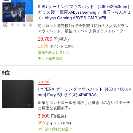
KIBU ゲーミングマウスパッド ［490x420x3mm］
ガラス製「鷲屋xAbyssGaming」 嵐玉 -らんぎょ
く- Abyss Gaming ABYSS-GMP-VEIL
初回ロット発売後1分で全数売り切れの大人気ガラス
マウスパッド。最強コスパ × 人気イラストレーター＠
Washiya0より描き下ろしイラスト
10,780
円(税込)
1,078
ポイント
(10%)
販売を終了しました
ネット在庫完売
8位
おすすめ
HYPERX ゲーミングマウスパッド [450ｘ400ｘ4
mm] Fury S(Lサイズ) 4P4F9AA
正確なコントロールを追求した継ぎ目のないステッチ
と精密な表面加工｡
3,500
円(税込)
350
ポイント
(10%)
8/11(火)以降にお届け