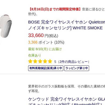
【8月16日(日)までの期間限定特価】
音楽に浸るひととき
世代)。
BOSE 完全ワイヤレスイヤホン Quietcomfort
ノイズキャンセリング] WHITE SMOKE
33,660
円(税込)
3,366
ポイント
(10%)
最短 8/10(月) にお届け
在庫あり
5
（
2件の商品レビュー
）
有料長期保証(延長)承り中
ラッピング承り中
業界初※のガラス振動板を採用、その優れた素材の
ず再現。
ケンウッド 完全ワイヤレスイヤホン GLASS