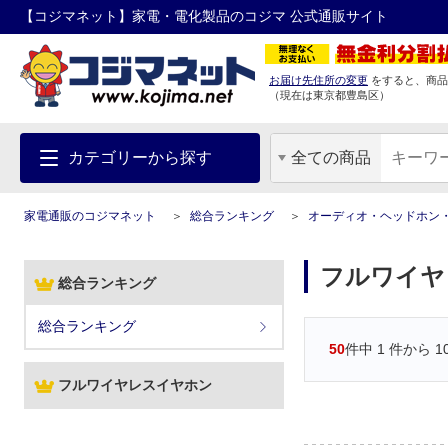
【コジマネット】家電・電化製品のコジマ 公式通販サイト
お届け先住所の変更
をすると、商品
（現在は
東京都
豊島区
）
カテゴリーから探す
全ての商品
家電通販のコジマネット
総合ランキング
オーディオ・ヘッドホン
フルワイヤ
総合ランキング
総合ランキング
50
件中
1
件から
1
フルワイヤレスイヤホン