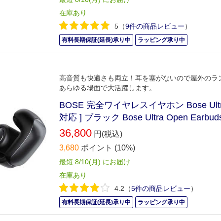
在庫あり
5
（
9件の商品レビュー
）
有料長期保証(延長)承り中
ラッピング承り中
高音質も快適さも両立！耳を塞がないので屋外のラ
あらゆる場面で大活躍します。
BOSE 完全ワイヤレスイヤホン Bose Ultra O
対応 ] ブラック Bose Ultra Open Earbud
36,800
円(税込)
3,680
ポイント
(10%)
最短 8/10(月) にお届け
在庫あり
4.2
（
5件の商品レビュー
）
有料長期保証(延長)承り中
ラッピング承り中