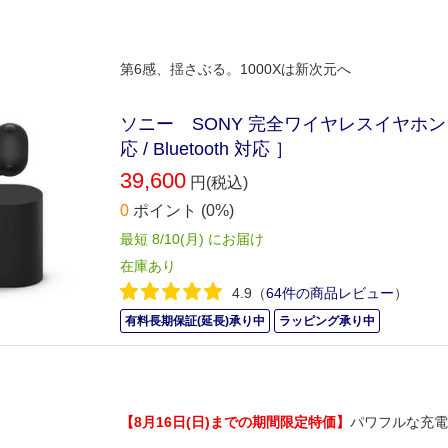
第6感、揺さぶる。1000Xは新次元へ
ソニー SONY 完全ワイヤレスイヤホン W
応 / Bluetooth 対応 ］
39,600
円(税込)
0
ポイント
(0%)
最短 8/10(月) にお届け
在庫あり
4.9
（
64件の商品レビュー
）
有料長期保証(延長)承り中
ラッピング承り中
【8月16日(日)までの期間限定特価】
パワフルな充電