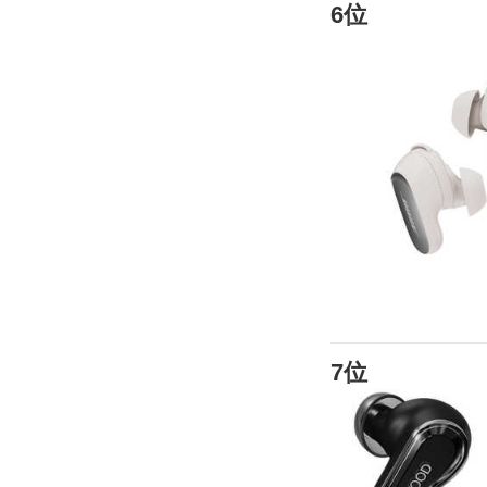
6位
7位