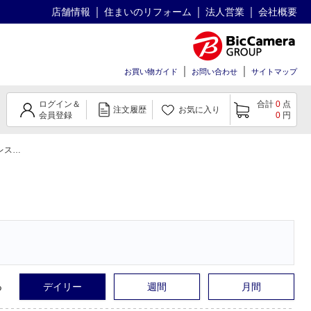
店舗情報
住まいのリフォーム
法人営業
会社概要
お買い物ガイド
お問い合わせ
サイトマップ
ログイン＆
合計
0
点
注文履歴
お気に入り
会員登録
0
円
ランキング
る
デイリー
週間
月間