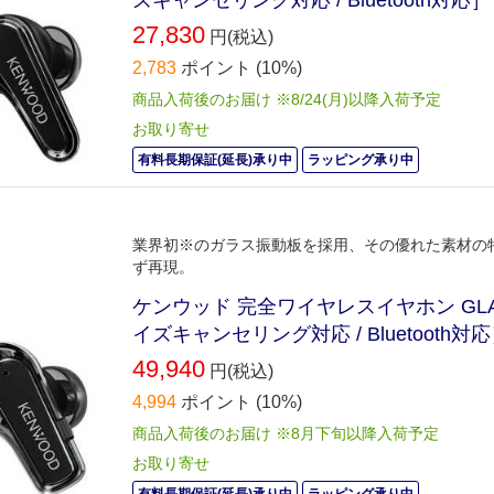
ズキャンセリング対応 / Bluetooth対応］ 
27,830
円(税込)
2,783
ポイント
(10%)
商品入荷後のお届け ※8/24(月)以降入荷予定
お取り寄せ
有料長期保証(延長)承り中
ラッピング承り中
業界初※のガラス振動板を採用、その優れた素材の
ず再現。
ケンウッド 完全ワイヤレスイヤホン GLASS 
イズキャンセリング対応 / Bluetooth対応］
49,940
円(税込)
4,994
ポイント
(10%)
商品入荷後のお届け ※8月下旬以降入荷予定
お取り寄せ
有料長期保証(延長)承り中
ラッピング承り中