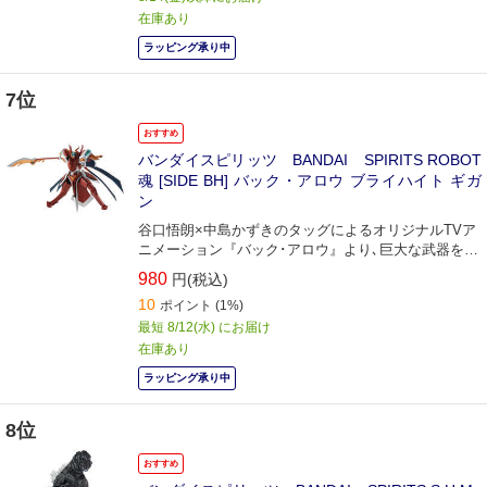
在庫あり
ラッピング承り中
7位
おすすめ
バンダイスピリッツ BANDAI SPIRITS ROBOT
魂 [SIDE BH] バック・アロウ ブライハイト ギガ
ン
谷口悟朗×中島かずきのタッグによるオリジナルTVア
ニメーション『バック･アロウ』より､巨大な武器を操
るブライハイト｢ギガン｣が登場!
980
円(税込)
10
ポイント
(1%)
最短 8/12(水) にお届け
在庫あり
ラッピング承り中
8位
おすすめ