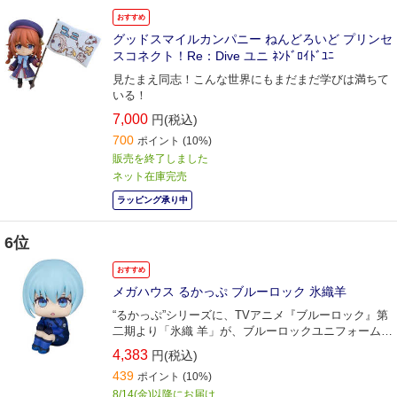
おすすめ
グッドスマイルカンパニー ねんどろいど プリンセ
スコネクト！Re：Dive ユニ ﾈﾝﾄﾞﾛｲﾄﾞﾕﾆ
見たまえ同志！こんな世界にもまだまだ学びは満ちて
いる！
7,000
円(税込)
700
ポイント
(10%)
販売を終了しました
ネット在庫完売
ラッピング承り中
6位
おすすめ
メガハウス るかっぷ ブルーロック 氷織羊
“るかっぷ”シリーズに、TVアニメ『ブルーロック』第
二期より「氷織 羊」が、ブルーロックユニフォームで
登場です！
4,383
円(税込)
439
ポイント
(10%)
8/14(金)以降にお届け