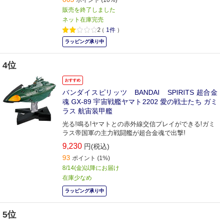
ポイント
(10%)
販売を終了しました
ネット在庫完売
2
（
1件
）
ラッピング承り中
4位
おすすめ
バンダイスピリッツ BANDAI SPIRITS 超合金
魂 GX-89 宇宙戦艦ヤマト2202 愛の戦士たち ガミ
ラス 航宙装甲艦
光る!鳴る!ヤマトとの赤外線交信プレイができる!ガミ
ラス帝国軍の主力戦闘艦が超合金魂で出撃!
9,230
円(税込)
93
ポイント
(1%)
8/14(金)以降にお届け
在庫少なめ
ラッピング承り中
5位