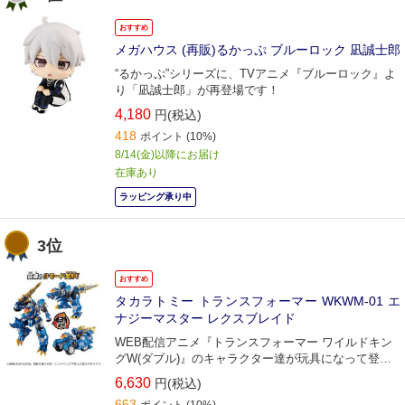
おすすめ
メガハウス (再販)るかっぷ ブルーロック 凪誠士郎
“るかっぷ”シリーズに、TVアニメ『ブルーロック』よ
り「凪誠士郎」が再登場です！
4,180
円(税込)
418
ポイント
(10%)
8/14(金)以降にお届け
在庫あり
ラッピング承り中
3位
おすすめ
タカラトミー トランスフォーマー WKWM-01 エ
ナジーマスター レクスブレイド
WEB配信アニメ『トランスフォーマー ワイルドキン
グW(ダブル)』のキャラクター達が玩具になって登
場！
6,630
円(税込)
663