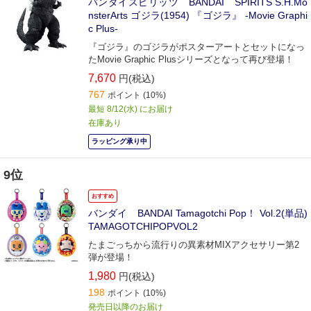
バンダイスピリッツ BANDAI SPIRITS S.H.Mo
nsterArts ゴジラ(1954) 『ゴジラ』 -Movie Graphi
c Plus-
『ゴジラ』のゴジラがポスターアートとセットになっ
たMovie Graphic Plusシリーズとなって再び登場！
7,670
円(税込)
767
ポイント
(10%)
最短 8/12(水) にお届け
在庫あり
ラッピング承り中
9位
おすすめ
バンダイ BANDAI Tamagotchi Pop！ Vol.2(単品)
TAMAGOTCHIPOPVOL2
たまごっちから流行りの異素材MIXアクセサリー第2
弾が登場！
1,980
円(税込)
198
ポイント
(10%)
発売日以降のお届け