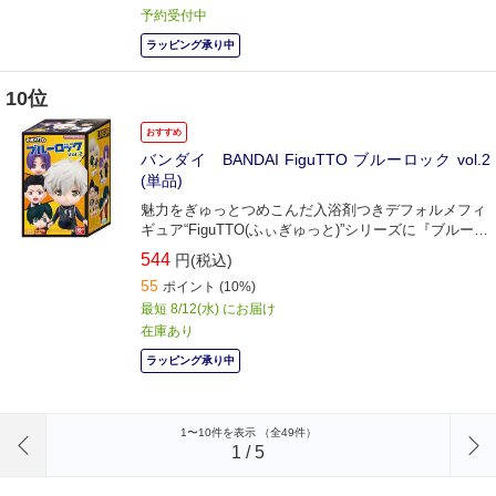
予約受付中
ラッピング承り中
10位
おすすめ
バンダイ BANDAI FiguTTO ブルーロック vol.2
(単品)
魅力をぎゅっとつめこんだ入浴剤つきデフォルメフィ
ギュア“FiguTTO(ふぃぎゅっと)”シリーズに『ブルーロ
ック』の第2弾が登場。
544
円(税込)
55
ポイント
(10%)
最短 8/12(水) にお届け
在庫あり
ラッピング承り中
前のページへ
1〜10件を表示 （全49件）
1
/
5