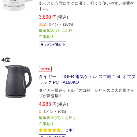
あっという間にすぐに沸く、軽くて使いやすい定番ケ
トル。
3,890
円(税込)
389
ポイント
(10%)
最短 8/10(月) にお届け
在庫あり
ラッピング承り中
4位
おすすめ
タイガー TIGER 電気ケトル スゴ軽 1.5L オフブ
ラック PCT-A150KO
タイガー驚速ケトル「スゴ軽」シリーズに大容量タイ
プが新登場！
4,983
円(税込)
0
ポイント
(0%)
最短 8/10(月) にお届け
在庫あり
5
（
2件
）