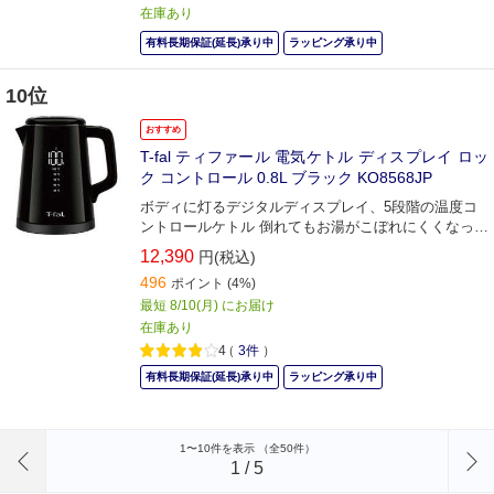
在庫あり
有料長期保証(延長)承り中
ラッピング承り中
10位
おすすめ
T-fal ティファール 電気ケトル ディスプレイ ロッ
ク コントロール 0.8L ブラック KO8568JP
ボディに灯るデジタルディスプレイ、5段階の温度コ
ントロールケトル 倒れてもお湯がこぼれにくくなって
新登場！
12,390
円(税込)
496
ポイント
(4%)
最短 8/10(月) にお届け
在庫あり
4
（
3件
）
有料長期保証(延長)承り中
ラッピング承り中
前のページへ
1〜10件を表示 （全50件）
1
/
5