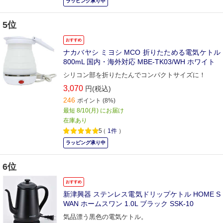
ラッピング承り中
5位
おすすめ
ナカバヤシ ミヨシ MCO 折りたためる電気ケトル
800mL 国内・海外対応 MBE-TK03/WH ホワイト
シリコン部を折りたたんでコンパクトサイズに！
3,070
円(税込)
246
ポイント
(8%)
最短 8/10(月) にお届け
在庫あり
5
（
1件
）
ラッピング承り中
6位
おすすめ
新津興器 ステンレス電気ドリップケトル HOME S
WAN ホームスワン 1.0L ブラック SSK-10
気品漂う黒色の電気ケトル。