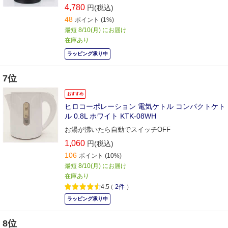
4,780
円(税込)
48
ポイント
(1%)
最短 8/10(月) にお届け
在庫あり
ラッピング承り中
7位
おすすめ
ヒロコーポレーション 電気ケトル コンパクトケト
ル 0.8L ホワイト KTK-08WH
お湯が沸いたら自動でスイッチOFF
1,060
円(税込)
106
ポイント
(10%)
最短 8/10(月) にお届け
在庫あり
4.5
（
2件
）
ラッピング承り中
8位