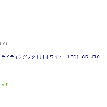
ライト
イティングダクト用 ホワイト ［LED］ ORL-FL0
います