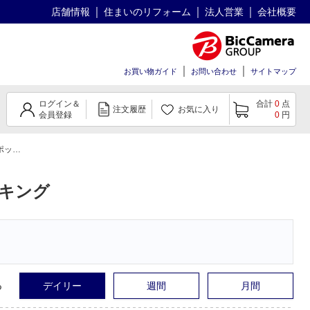
店舗情報
住まいのリフォーム
法人営業
会社概要
お買い物ガイド
お問い合わせ
サイトマップ
ログイン＆
合計
0
点
注文履歴
お気に入り
会員登録
0
円
キング
キング
る
デイリー
週間
月間