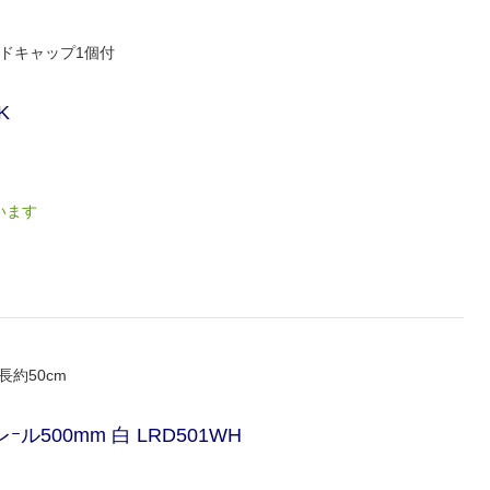
ンドキャップ1個付
K
います
約50cm
500mm 白 LRD501WH