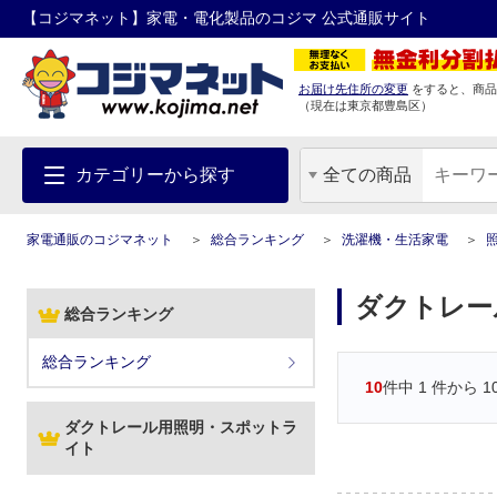
【コジマネット】家電・電化製品のコジマ 公式通販サイト
お届け先住所の変更
をすると、商品
（現在は
東京都
豊島区
）
カテゴリーから探す
全ての商品
家電通販のコジマネット
総合ランキング
洗濯機・生活家電
ダクトレー
総合ランキング
総合ランキング
10
件中
1
件から
1
ダクトレール用照明・スポットラ
イト