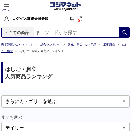
メニュー
0
点
ログイン/新規会員登録
0
円
全ての商品
家電通販のコジマネット
総合ランキング
防犯・防災・DIY用品
工事用品
はし
ご・脚立
はしご・脚立人気商品ランキング
はしご・脚立
人気商品ランキング
期間を選ぶ