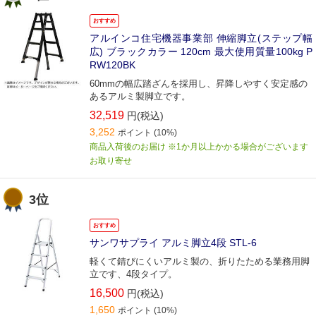
おすすめ
アルインコ住宅機器事業部 伸縮脚立(ステップ幅
広) ブラックカラー 120cm 最大使用質量100kg P
RW120BK
60mmの幅広踏ざんを採用し、昇降しやすく安定感の
あるアルミ製脚立です。
32,519
円(税込)
3,252
ポイント
(10%)
商品入荷後のお届け ※1か月以上かかる場合がございます
お取り寄せ
3位
おすすめ
サンワサプライ アルミ脚立4段 STL-6
軽くて錆びにくいアルミ製の、折りたためる業務用脚
立です、4段タイプ。
16,500
円(税込)
1,650
ポイント
(10%)