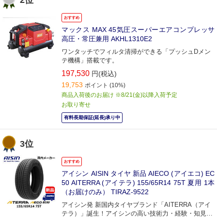
2位
おすすめ
マックス MAX 45気圧スーパーエアコンプレッサ
高圧・常圧兼用 AKHL1310E2
ワンタッチでフィルタ清掃ができる「プッシュDメン
テ機構」搭載です。
197,530
円(税込)
19,753
ポイント
(10%)
商品入荷後のお届け ※8/21(金)以降入荷予定
お取り寄せ
有料長期保証(延長)承り中
3位
おすすめ
アイシン AISIN タイヤ 新品 AIECO (アイエコ) EC
50 AITERRA (アイテラ) 155/65R14 75T 夏用 1本
（お届けのみ） TIRAZ-9522
アイシン発 新国内タイヤブランド「AITERRA（アイ
テラ）」誕生！アイシンの高い技術力・経験・知見、