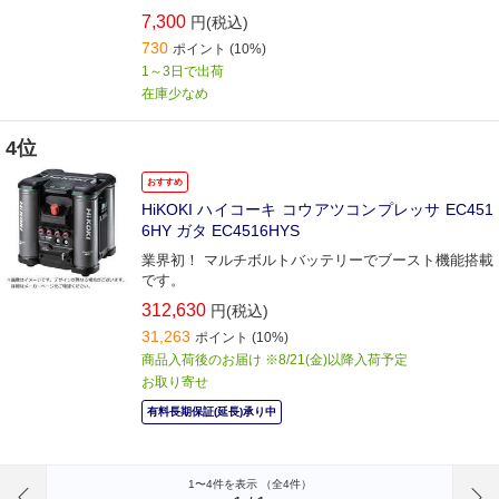
モーターズボックスの経験と目利き、両社のアフター
7,300
円(税込)
マーケット商品への想い。
730
ポイント
(10%)
1～3日で出荷
在庫少なめ
4位
おすすめ
HiKOKI ハイコーキ コウアツコンプレッサ EC451
6HY ガタ EC4516HYS
業界初！ マルチボルトバッテリーでブースト機能搭載
です。
312,630
円(税込)
31,263
ポイント
(10%)
商品入荷後のお届け ※8/21(金)以降入荷予定
お取り寄せ
有料長期保証(延長)承り中
前のページへ
1〜4件を表示 （全4件）