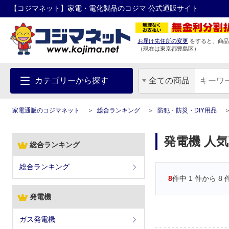
【コジマネット】家電・電化製品のコジマ 公式通販サイト
お届け先住所の変更
をすると、商品
（現在は
東京都
豊島区
）
カテゴリーから探す
全ての商品
家電通販のコジマネット
総合ランキング
防犯・防災・DIY用品
発電機 人
総合ランキング
総合ランキング
8
件中
1
件から
8
発電機
ガス発電機