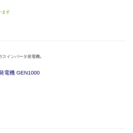
います
ガスインバータ発電機｡
機 GEN1000