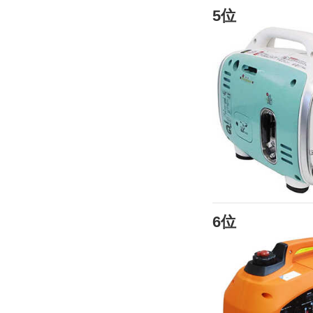
5位
6位