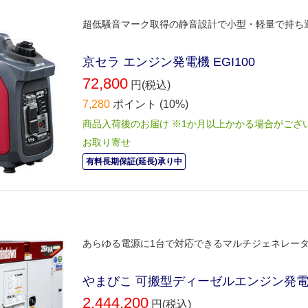
超低騒音マーク取得の静音設計で小型・軽量で持ち
京セラ エンジン発電機 EGI100
72,800
円(税込)
7,280
ポイント
(10%)
商品入荷後のお届け ※1か月以上かかる場合がござ
お取り寄せ
有料長期保証(延長)承り中
あらゆる電源に1台で対応できるマルチジェネレー
やまびこ 可搬型ディーゼルエンジン発電機 
2,444,200
円(税込)