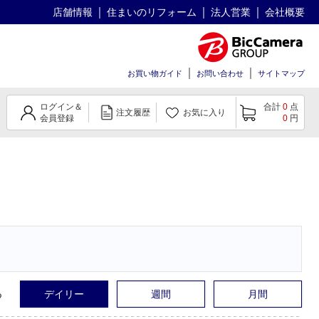
店舗情報
住まいのリフォーム
法人営業
会社概要
お買い物ガイド
お問い合わせ
サイトマップ
ログイン＆
合計
0
点
注文履歴
お気に入り
会員登録
0
円
る
デイリー
週間
月間