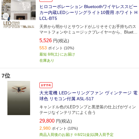
ヒロコーポレーション Bluetoothワイヤレススピー
カー内蔵LEDシーリングライト10畳用 ホワイト H
LCL-BT5
天井から明かりとサウンドがふりそそぐお手持ちのス
マートフォンやミュージックプレイヤーから、Blueto
othで接続して、手軽に音楽を再生できます。
5,526
円(税込)
553
ポイント
(10%)
最短 8/8(土) にお届け
在庫あり
7位
おすすめ
大光電機 LEDシーリングファン ヴィンテージ 電
球色 リモコン付属 ASL-517
キャンドル色のLEDランプと黒塗装の仕上げがヴィン
テージなインテリアによく合う
29,800
円(税込)
2,980
ポイント
(10%)
商品入荷後のお届け ※8/21(金)以降入荷予定