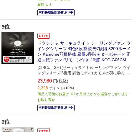
在庫あり
有料長期保証(延長)承り中
5位
おすすめ
ドウシシャ サーキュライト シーリングファン ウ
イングシリーズ 調色5段階 調光7段階 3200ルーメ
ン Kamome羽根搭載 風量6段階＋ターボモード 正
逆回転ファン [リモコン付き / 6畳] KCC-G06CM
(CIRCULIGHT(サーキュライト)シーリングファン ウイ
ングシリーズ 6畳用 調色モデル) カモメの羽に学んだ
「Kamomefan」の技術を採用。
23,980
円(税込)
2,398
ポイント
(10%)
商品入荷後のお届け ※1か月以上かかる場合がございます
お取り寄せ
有料長期保証(延長)承り中
6位
おすすめ