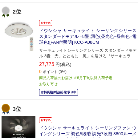
2位
おすすめ
ドウシシャ サーキュライト シーリングシリーズ
スタンダードモデル ~8畳 調色(昼光色~昼白色~電
球色)[FAN付照明] KCC-A08CM
サーキュライトシーリングシリーズ スタンダードモデ
ル 8畳「光」とともに「風」を届ける『サーキュライ
ト』。
27,775
円(税込)
0
ポイント
(0%)
商品入荷後のお届け ※8月下旬以降入荷予定
お取り寄せ
有料長期保証(延長)承り中
3位
おすすめ
ドウシシャ サーキュライト シーリングファン ウ
イングシリーズ 調色5段階 調光7段階 3800ルーメ