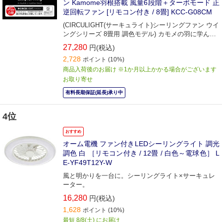
ン Kamome羽根搭載 風量6段階＋ターボモード 正
逆回転ファン [リモコン付き / 8畳] KCC-G08CM
(CIRCULIGHT(サーキュライト)シーリングファン ウイ
ングシリーズ 8畳用 調色モデル) カモメの羽に学んだ
「Kamomefan」の技術を採用。
27,280
円(税込)
2,728
ポイント
(10%)
商品入荷後のお届け ※1か月以上かかる場合がございます
お取り寄せ
有料長期保証(延長)承り中
4位
おすすめ
オーム電機 ファン付きLEDシーリングライト 調光
調色 白 ［リモコン付き / 12畳 / 白色～電球色］ L
E-YF49T12Y-W
風と明かりを一台に。シーリングライト×サーキュレ
ーター。
16,280
円(税込)
1,628
ポイント
(10%)
最短 8/8(土) にお届け