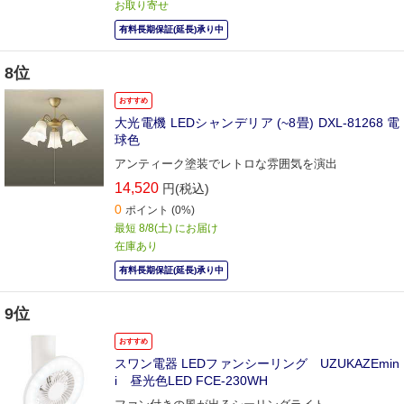
お取り寄せ
有料長期保証(延長)承り中
8位
おすすめ
大光電機 LEDシャンデリア (~8畳) DXL-81268 電
球色
アンティーク塗装でレトロな雰囲気を演出
14,520
円(税込)
0
ポイント
(0%)
最短 8/8(土) にお届け
在庫あり
有料長期保証(延長)承り中
9位
おすすめ
スワン電器 LEDファンシーリング UZUKAZEmin
i 昼光色LED FCE-230WH