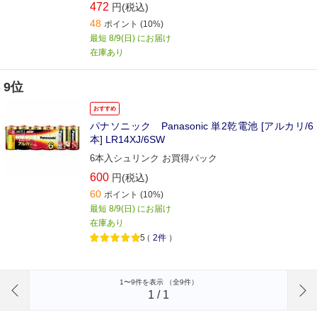
に準拠) 4本パック
472
円(税込)
48
ポイント
(10%)
最短 8/9(日) にお届け
在庫あり
9位
おすすめ
パナソニック Panasonic 単2乾電池 [アルカリ/6
本] LR14XJ/6SW
6本入シュリンク お買得パック
600
円(税込)
60
ポイント
(10%)
最短 8/9(日) にお届け
在庫あり
5
（
2件
）
前のページへ
1〜9件を表示 （全9件）
1
/
1