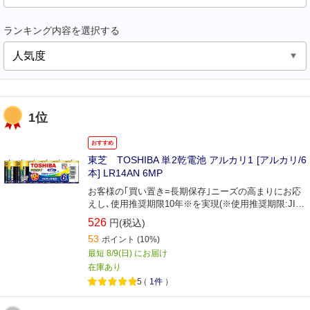
ランキング内容を選択する
1位
おすすめ
東芝 TOSHIBA 単2乾電池 アルカリ1 [アルカリ/6
本] LR14AN 6MP
お客様の｢買い置き=長期保存｣ニーズの高まりにお応
えし､使用推奨期限10年※を実現(※使用推奨期限:JIS
に準拠) 6本パック
526
円(税込)
53
ポイント
(10%)
最短 8/9(日) にお届け
在庫あり
5
（
1件
）