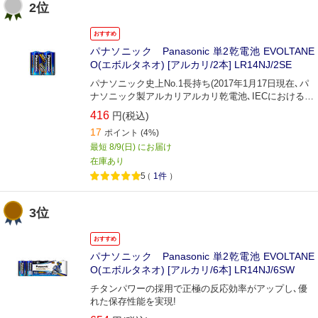
2位
おすすめ
パナソニック Panasonic 単2乾電池 EVOLTANE
O(エボルタネオ) [アルカリ/2本] LR14NJ/2SE
パナソニック史上No.1長持ち(2017年1月17日現在､パ
ナソニック製アルカリアルカリ乾電池､IECにおける全
放電モードの平均値より)
416
円(税込)
17
ポイント
(4%)
最短 8/9(日) にお届け
在庫あり
5
（
1件
）
3位
おすすめ
パナソニック Panasonic 単2乾電池 EVOLTANE
O(エボルタネオ) [アルカリ/6本] LR14NJ/6SW
チタンパワーの採用で正極の反応効率がアップし､優
れた保存性能を実現!