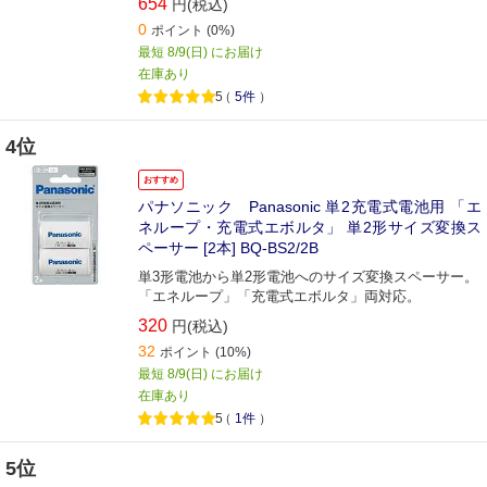
654
円(税込)
0
ポイント
(0%)
最短 8/9(日) にお届け
在庫あり
5
（
5件
）
4位
おすすめ
パナソニック Panasonic 単2充電式電池用 「エ
ネループ・充電式エボルタ」 単2形サイズ変換ス
ペーサー [2本] BQ-BS2/2B
単3形電池から単2形電池へのサイズ変換スペーサー。
「エネループ」「充電式エボルタ」両対応。
320
円(税込)
32
ポイント
(10%)
最短 8/9(日) にお届け
在庫あり
5
（
1件
）
5位