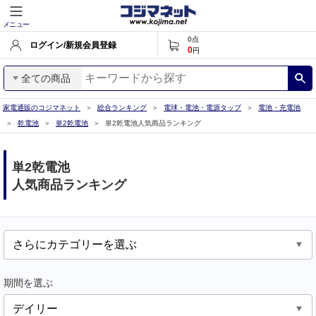
メニュー
0
点
ログイン/新規会員登録
0
円
全ての商品
家電通販のコジマネット
総合ランキング
電球・電池・電源タップ
電池・充電池
乾電池
単2乾電池
単2乾電池人気商品ランキング
単2乾電池
人気商品ランキング
期間を選ぶ