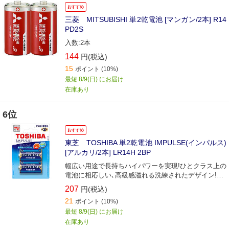
おすすめ
三菱 MITSUBISHI 単2乾電池 [マンガン/2本] R14
PD2S
入数:2本
144
円(税込)
15
ポイント
(10%)
最短 8/9(日) にお届け
在庫あり
6位
おすすめ
東芝 TOSHIBA 単2乾電池 IMPULSE(インパルス)
[アルカリ/2本] LR14H 2BP
幅広い用途で長持ちハイパワーを実現!ひとクラス上の
電池に相応しい､高級感溢れる洗練されたデザイン!2
本パック｡
207
円(税込)
21
ポイント
(10%)
最短 8/9(日) にお届け
在庫あり