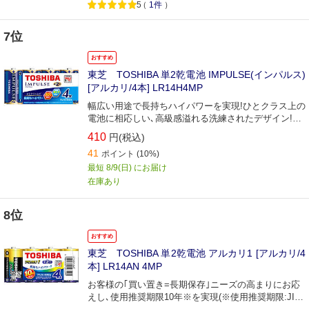
5
（
1件
）
7位
おすすめ
東芝 TOSHIBA 単2乾電池 IMPULSE(インパルス)
[アルカリ/4本] LR14H4MP
幅広い用途で長持ちハイパワーを実現!ひとクラス上の
電池に相応しい､高級感溢れる洗練されたデザイン!4
本パック｡
410
円(税込)
41
ポイント
(10%)
最短 8/9(日) にお届け
在庫あり
8位
おすすめ
東芝 TOSHIBA 単2乾電池 アルカリ1 [アルカリ/4
本] LR14AN 4MP
お客様の｢買い置き=長期保存｣ニーズの高まりにお応
えし､使用推奨期限10年※を実現(※使用推奨期限:JIS