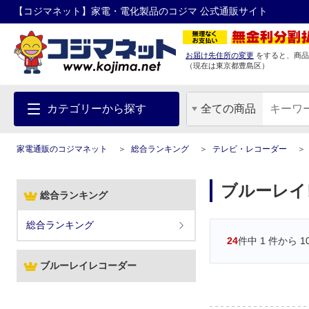
【コジマネット】家電・電化製品のコジマ 公式通販サイト
お届け先住所の変更
をすると、商品
（現在は
東京都
豊島区
）
カテゴリーから探す
全ての商品
家電通販のコジマネット
総合ランキング
テレビ・レコーダー
ブルーレイ
総合ランキング
総合ランキング
24
件中
1
件から
1
ブルーレイレコーダー