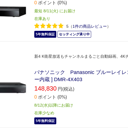
0
ポイント
(0%)
最短 8/11(火) にお届け
在庫あり
5
（
1件の商品レビュー
）
5年無料保証
セッティング承り中
新4 K衛星放送もチャンネルまるごと自動録画、4
パナソニック Panasonic ブルーレイレコー
ー内蔵 ] DMR-4X403
148,830
円(税込)
0
ポイント
(0%)
8/12(水)以降にお届け
在庫少なめ
5年無料保証