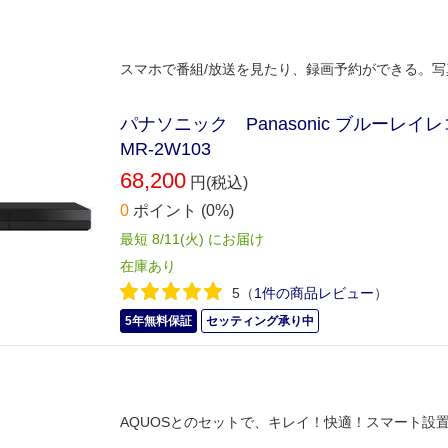
スマホで番組/放送を見たり、録画予約ができる。写
パナソニック Panasonic ブルーレイレコ
MR-2W103
68,200
円(税込)
0
ポイント
(0%)
最短 8/11(火) にお届け
在庫あり
5
（
1件の商品レビュー
）
5年無料保証
セッティング承り中
AQUOSとのセットで、キレイ！快適！スマート設