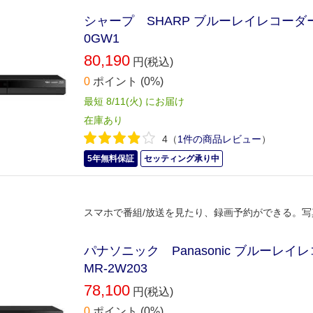
シャープ SHARP ブルーレイレコーダー A
0GW1
80,190
円(税込)
0
ポイント
(0%)
最短 8/11(火) にお届け
在庫あり
4
（
1件の商品レビュー
）
5年無料保証
セッティング承り中
スマホで番組/放送を見たり、録画予約ができる。写
パナソニック Panasonic ブルーレイレコ
MR-2W203
78,100
円(税込)
0
ポイント
(0%)