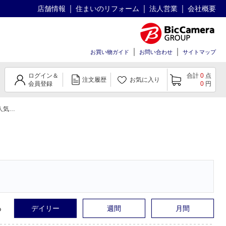
店舗情報
住まいのリフォーム
法人営業
会社概要
お買い物ガイド
お問い合わせ
サイトマップ
ログイン＆
合計
0
点
注文履歴
お気に入り
会員登録
0
円
キング
る
デイリー
週間
月間