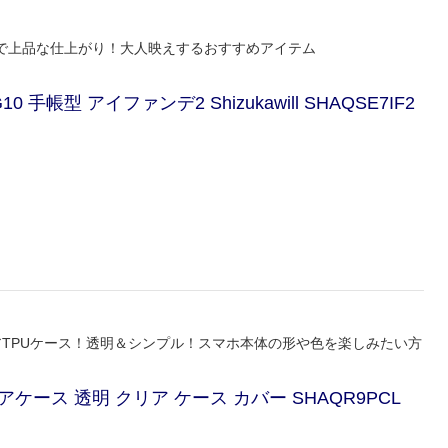
で上品な仕上がり！大人映えするおすすめアイテム
 SHG10 手帳型 アイファンデ2 Shizukawill SHAQSE7IF2
アTPUケース！透明＆シンプル！スマホ本体の形や色を楽しみたい方
54E クリアケース 透明 クリア ケース カバー SHAQR9PCL