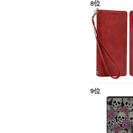
8位
9位