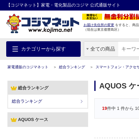
【コジマネット】家電・電化製品のコジマ 公式通販サイト
お届け先住所の変更
をすると、商品
（現在は
東京都
豊島区
）
カテゴリーから探す
全ての商品
家電通販のコジマネット
総合ランキング
スマートフォン・アクセ
AQUOS 
総合ランキング
総合ランキング
19
件中
1
件から
1
AQUOS ケース