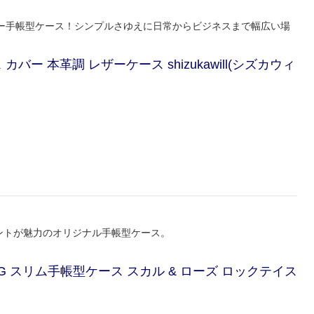
ー手帳型ケース！シンプルさゆえに日常からビジネスまで幅広い場
型 ケース カバー 本革調 レザーケース shizukawill(シズカウィ
プリントが魅力のオリジナル手帳型ケース。
ense5G スリム手帳型ケース スカル & ローズ ロックテイス