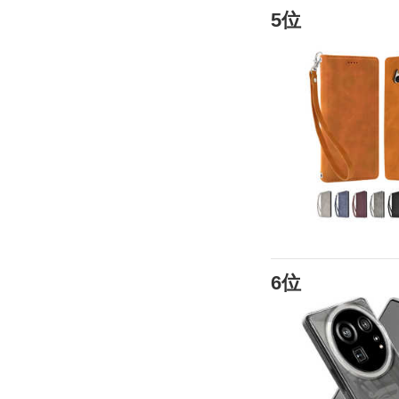
5位
6位