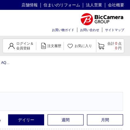
店舗情報
住まいのリフォーム
法人営業
会社概要
お買い物ガイド
お問い合わせ
サイトマップ
ログイン＆
合計
0
点
注文履歴
お気に入り
会員登録
0
円
AQUOS ケース・保護フィルム
AQUOS ケース
AQUOS ケース人気商
る
デイリー
週間
月間