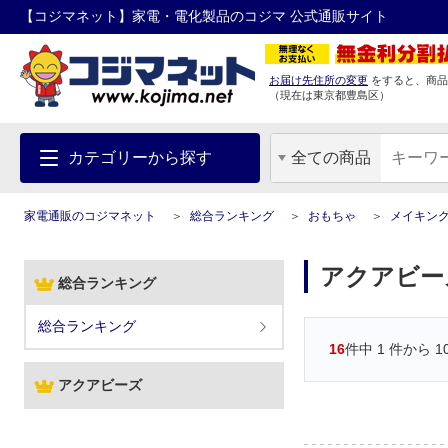
【コジマネット】家電・電化製品のコジマ 公式通販サイト
お届け先住所の変更
をすると、商品
（現在は
東京都
豊島区
）
カテゴリーから探す
全ての商品
家電通販のコジマネット
総合ランキング
おもちゃ
メイキン
アクアビー
総合ランキング
総合ランキング
16
件中
1
件から
1
アクアビーズ