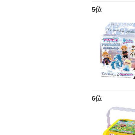
5位
6位