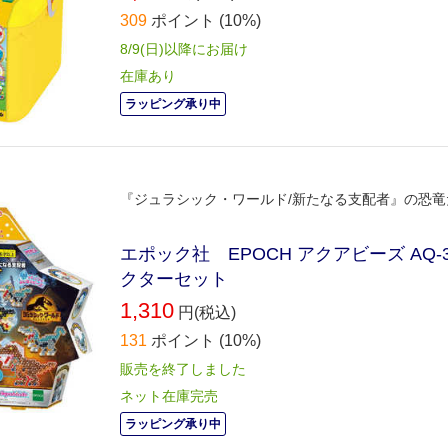
309
ポイント
(10%)
8/9(日)以降にお届け
在庫あり
ラッピング承り中
『ジュラシック・ワールド/新たなる支配者』の恐
エポック社 EPOCH アクアビーズ AQ
クターセット
1,310
円(税込)
131
ポイント
(10%)
販売を終了しました
ネット在庫完売
ラッピング承り中