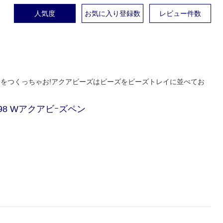
人気度
お気に入り登録数
レビュー件数
品をつくっちゃお!アクアビーズはビーズをビーズトレイに並べてお
298 Wアクアビｰズペン