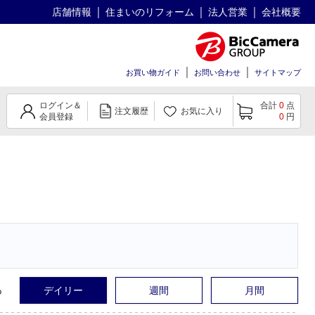
店舗情報
住まいのリフォーム
法人営業
会社概要
お買い物ガイド
お問い合わせ
サイトマップ
ログイン＆
合計
0
点
注文履歴
お気に入り
会員登録
0
円
る
デイリー
週間
月間