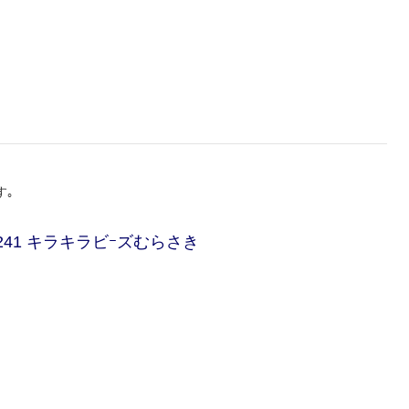
す｡
241 キラキラビｰズむらさき