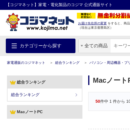
【コジマネット】家電・電化製品のコジマ 公式通販サイト
お届け先住所の変更
をすると、商品
（現在は
東京都
豊島区
）
カテゴリーから探す
全ての商品
家電通販のコジマネット
総合ランキング
パソコン・周辺機器・プ
Macノート
総合ランキング
総合ランキング
50
件中
1
件から
1
MacノートPC