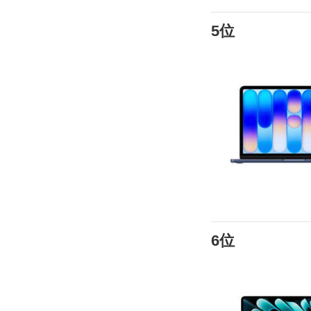
5位
6位