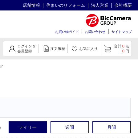
店舗情報
住まいのリフォーム
法人営業
会社概要
お買い物ガイド
お問い合わせ
サイトマップ
ログイン＆
合計
0
点
注文履歴
お気に入り
会員登録
0
円
グ
る
デイリー
週間
月間