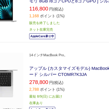
モリ 8GB /8コアCPUと8コアGPU ] シル
116,800
円(税込)
1,168
ポイント
(1%)
販売を終了しました
ネット在庫完売
AppleCare承り中
14インチMacBook Pro。
アップル (カスタマイズモデル) MacBook
ード シルバー CTOMR7K3JA
278,800
円(税込)
2,788
ポイント
(1%)
最短 8/9(日) にお届け
在庫あり