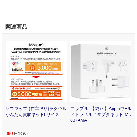
関連商品
充
ソフマップ (在庫限り)ラクウル
アップル 【純正】Appleワｰル
:
かんたん買取キットLサイズ
ドトラベルアダプタキット MD
源
837AMA
880
円(税込)