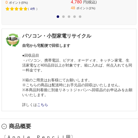
4,780
円(税込)
0
ポイント(0%)
48
ポイント(1%)
（
4件
）
1
2
3
4
5
パソコン・小型家電リサイクル
自宅から宅配便で回収します
●回収品目
・パソコン、携帯電話、ビデオ、オーディオ、キッチン家電、生
活家電など400品目以上が対象です。箱に入れば、何点入れても同
一料金です。
※箱のご用意はお客様にてお願いします。
※こちらの商品は配送時にお手元品の回収はいたしません。
※本商品到着後に別途リネットジャパンへ回収品のお申込みをお願
いいたします。
詳しくは
こちら
商品概要
〔Ａｐｐｌｅ Ｐｅｎｃｉｌ用〕