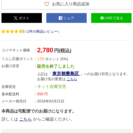
お気に入り商品追加
ポスト
シェア
LINEで送る
5
（
1件の商品レビュー
）
2,780
コジマネット価格
円(税込)
139
くらし応援ポイント
ポイント (5%)
お届け目安
販売を終了しました
東京都豊島区
上記は「
」へのお届け目安となります。
お届け先の変更は
こちら
ネット在庫完売
在庫状況
基本配送料
550
円
メーカー発売日
2016年03月21日
本商品は宅配便でのお届けになります。
詳しくは
こちら
からご確認ください。