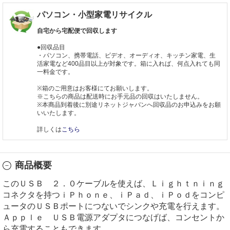
パソコン・小型家電リサイクル
自宅から宅配便で回収します
●回収品目
・パソコン、携帯電話、ビデオ、オーディオ、キッチン家電、生
活家電など400品目以上が対象です。箱に入れば、何点入れても同
一料金です。
※箱のご用意はお客様にてお願いします。
※こちらの商品は配送時にお手元品の回収はいたしません。
※本商品到着後に別途リネットジャパンへ回収品のお申込みをお願
いいたします。
詳しくは
こちら
商品概要
このＵＳＢ ２．０ケーブルを使えば、Ｌｉｇｈｔｎｉｎｇ
コネクタを持つｉＰｈｏｎｅ、ｉＰａｄ、ｉＰｏｄをコンピ
ュータのＵＳＢポートにつないでシンクや充電を行えます。
Ａｐｐｌｅ ＵＳＢ電源アダプタにつなげば、コンセントか
ら充電することもできます。