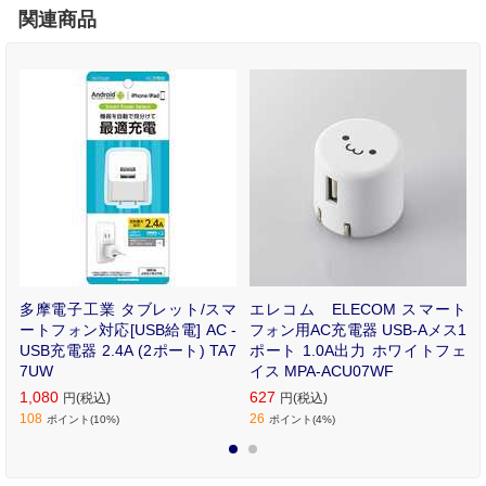
関連商品
N
多摩電子工業 タブレット/スマ
エレコム ELECOM スマート
/
ートフォン対応[USB給電] AC -
フォン用AC充電器 USB-Aメス1
採
USB充電器 2.4A (2ポート) TA7
ポート 1.0A出力 ホワイトフェ
7UW
イス MPA-ACU07WF
1,080
627
円(税込)
円(税込)
108
26
ポイント(10%)
ポイント(4%)
1
2