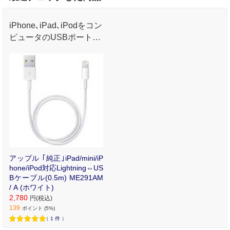
iPhone､iPad､iPodをコン
ピュータのUSBポートに
つないでシンクや充電を
行えます
アップル ｢純正｣iPad/mini/iP
hone/iPod対応Lightning⇔US
Bケーブル(0.5m) ME291AM
/ A (ホワイト)
2,780
円(税込)
139
ポイント (5%)
（
1
件
）