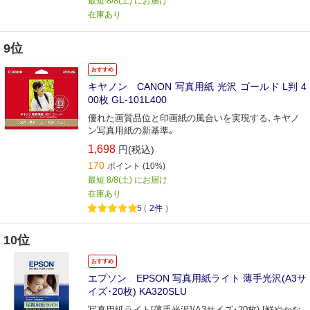
最短 8/8(土) にお届け
在庫あり
9位
おすすめ
キヤノン CANON 写真用紙 光沢 ゴールド L判 4
00枚 GL-101L400
優れた画質品位と印画紙の風合いを実現する､キヤノ
ン写真用紙の新基準｡
1,698
円(税込)
170
ポイント
(10%)
最短 8/8(土) にお届け
在庫あり
5
（
2件
）
10位
おすすめ
エプソン EPSON 写真用紙ライト 薄手光沢(A3サ
イズ･20枚) KA320SLU
写真用紙ライト[薄手光沢](A3サイズ･20枚) [鮮やかな