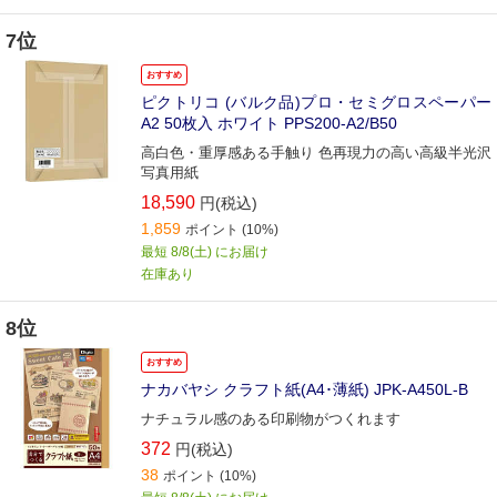
7位
おすすめ
ピクトリコ (バルク品)プロ・セミグロスペーパー
A2 50枚入 ホワイト PPS200-A2/B50
高白色・重厚感ある手触り 色再現力の高い高級半光沢
写真用紙
18,590
円(税込)
1,859
ポイント
(10%)
最短 8/8(土) にお届け
在庫あり
8位
おすすめ
ナカバヤシ クラフト紙(A4･薄紙) JPK-A450L-B
ナチュラル感のある印刷物がつくれます
372
円(税込)
38
ポイント
(10%)