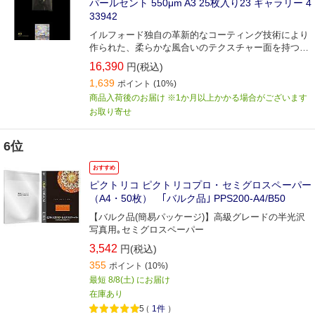
パールセント 550μm A3 25枚入り23 ギャラリー 4
33942
イルフォード独自の革新的なコーティング技術により
作られた、柔らかな風合いのテクスチャー面を持つ真
珠のような上質な煌めきを持つファインアートペーパ
16,390
円(税込)
ーです。
1,639
ポイント
(10%)
商品入荷後のお届け ※1か月以上かかる場合がございます
お取り寄せ
6位
おすすめ
ピクトリコ ピクトリコプロ・セミグロスペーパー
（A4・50枚） ｢バルク品｣ PPS200-A4/B50
【バルク品(簡易パッケージ)】高級グレードの半光沢
写真用｡セミグロスペーパー
3,542
円(税込)
355
ポイント
(10%)
最短 8/8(土) にお届け
在庫あり
5
（
1件
）