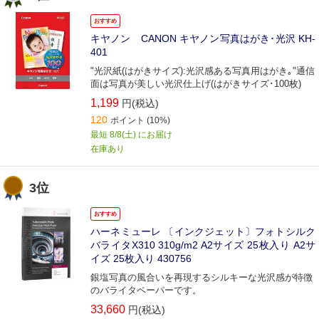
おすすめ
キヤノン CANON キヤノン写真はがき･光沢 KH‐
401
"光沢紙(はがきサイズ):光沢感ある写真用はがき｡"通信
面は写真が美しい光沢仕上げ(はがきサイズ･100枚)
1,199
円(税込)
120
ポイント
(10%)
最短 8/8(土) にお届け
在庫あり
3位
おすすめ
ハーネミューレ 〔インクジェット〕フォトシルク
バライタX310 310g/m2 A2サイズ 25枚入り A2サ
イズ 25枚入り 430756
銀塩写真の風合いを再現するシルキーな光沢感が特徴
のバライタペーパーです。
33,660
円(税込)