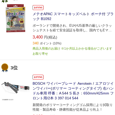
おすすめ
メテオAPAC スマートキッズベルト ポーチ付 ブラ
ック B1092
ポーランドで開発され、EUやUS基準の厳しいクラッ
シュテストを経て安全認証を取得し、国内でもEマー
ク適合と認められた、世界で唯一の携帯型子供用シー
3,400
円(税込)
トベルトです
340
ポイント
(10%)
商品入荷後のお届け ※1か月以上かかる場合がございます
お取り寄せ
3位
おすすめ
BOSCH ワイパーブレード Aerotwin / エアロツイ
ンワイパー(ポリマー コーティングタイプ) 右ハン
ドル車用 呼番：A 544 S 長さ：650mm/425mm フ
ロント用/2本 3 397 014 544
新開発のポリマーコーティングゴム採用により拭取り
性能・製品寿命・静粛性能が従来品より向上！