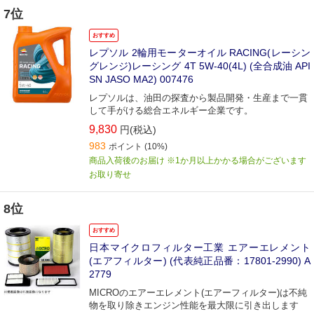
7位
おすすめ
レプソル 2輪用モーターオイル RACING(レーシン
グレンジ)レーシング 4T 5W-40(4L) (全合成油 API
SN JASO MA2) 007476
レプソルは、油田の探査から製品開発・生産まで一貫
して手がける総合エネルギー企業です。
9,830
円(税込)
983
ポイント
(10%)
商品入荷後のお届け ※1か月以上かかる場合がございます
お取り寄せ
8位
おすすめ
日本マイクロフィルター工業 エアーエレメント
(エアフィルター) (代表純正品番：17801-2990) A
2779
MICROのエアーエレメント(エアーフィルター)は不純
物を取り除きエンジン性能を最大限に引き出します