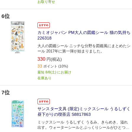
お取り寄せ
6位
おすすめ
カミオジャパン PM大人の図鑑シール 猫の気持ち
226318
大人の図鑑シール ニッチな分野を図鑑風にまとめたシ
ール 2017年に第一弾が始まりました。
330
円(税込)
33
ポイント
(10%)
最短 8/8(土) にお届け
在庫あり
7位
おすすめ
サンスター文具 (限定)ミックスシール うるしずく
昼下がりの喫茶店 S8817863
ミックスシール うるしずく うるみ、きらめき、溢れ
出す。ウォーターシールとぷっくりシールがひとつに