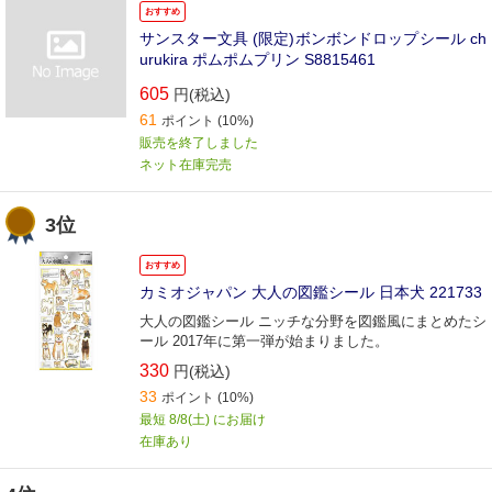
おすすめ
サンスター文具 (限定)ボンボンドロップシール ch
urukira ポムポムプリン S8815461
605
円(税込)
61
ポイント
(10%)
販売を終了しました
ネット在庫完売
3位
おすすめ
カミオジャパン 大人の図鑑シール 日本犬 221733
大人の図鑑シール ニッチな分野を図鑑風にまとめたシ
ール 2017年に第一弾が始まりました。
330
円(税込)
33
ポイント
(10%)
最短 8/8(土) にお届け
在庫あり