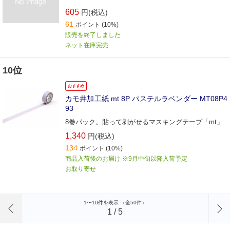
605
円(税込)
61
ポイント
(10%)
販売を終了しました
ネット在庫完売
10位
おすすめ
カモ井加工紙 mt 8P パステルラベンダー MT08P4
93
8巻パック。貼って剥がせるマスキングテープ「mt」
1,340
円(税込)
134
ポイント
(10%)
商品入荷後のお届け ※9月中旬以降入荷予定
お取り寄せ
前のページへ
1〜10件を表示 （全50件）
1
/
5