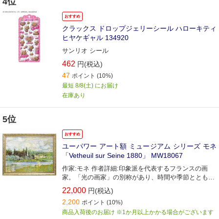
4位
おすすめ
クラックス ドロップジェリーシール ハローキティ
ヒヤケギャル 134920
サンリオ シール
462
円(税込)
47
ポイント
(10%)
最短 8/8(土) にお届け
在庫あり
5位
おすすめ
ユーパワー アート額 ミュージアム シリーズ モネ
「Vetheuil sur Seine 1880」 MW18067
作家:モネ 作者詳細:印象派を代表するフランスの画
家。「光の画家」の別称があり、時間や季節とともに
移りゆく光と色彩の変化を生涯にわたり追求した画家
22,000
円(税込)
であった。
2,200
ポイント
(10%)
商品入荷後のお届け ※1か月以上かかる場合がございます