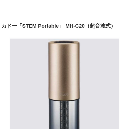
カドー「STEM Portable」 MH-C20（超音波式）