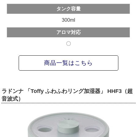
タンク容量
300ml
アロマ対応
〇
商品一覧はこちら
ラドンナ 「Toffy ふわふわリング加湿器」 HHF3（超
音波式）