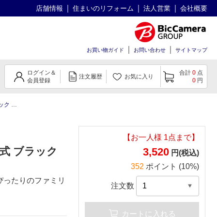
店舗情報
住まいのリフォーム
法人営業
会社概要
お買い物ガイド
お問い合わせ
サイトマップ
ログイン＆
合計
0
点
注文履歴
お気に入り
会員登録
0
円
電式]
【お一人様
1
点まで】
式 ブラック
3,520
円(税込)
352
ポイント (10%)
ぴったりのファミリ
注文数
カートに入れる