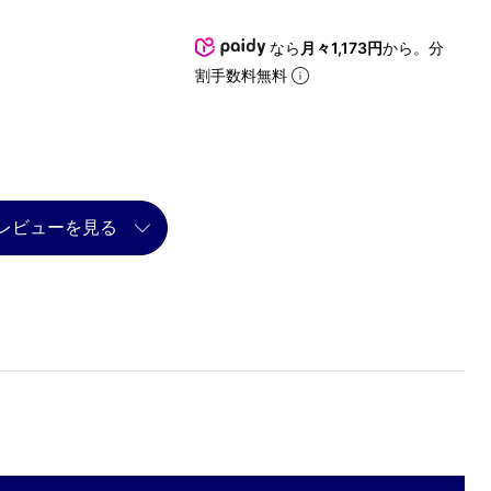
なら
月々1,173円
から。分
割手数料無料
レビューを見る