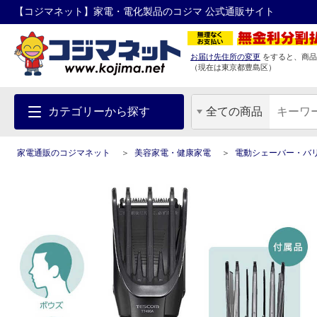
【コジマネット】家電・電化製品のコジマ 公式通販サイト
お届け先住所の変更
をすると、商品
（現在は
東京都
豊島区
）
カテゴリーから探す
全ての商品
家電通販のコジマネット
美容家電・健康家電
電動シェーバー・バ