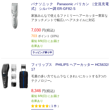
パナソニック Panasonic バリカン ［交流充電
式］ シルバー調 ER-GF82-S
家族みんなで使えるファミリーヘアーカッター豊富な
アタッチメントで幅広いヘアスタイルに対応
7,030
円(税込)
703
ポイント (10%)
最短 8/9(日) にお届け
在庫あり
ラッピング承り中
フィリップス PHILIPS ヘアーカッター HC5632/
17
毛量の多い方でもムラなくきれいにカットする3つの
テクノロジー｡
8,346
円(税込)
最短 8/9(日) にお届け
在庫あり
（
1
件
）