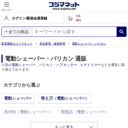
メニュー
0
点
ログイン/新規会員登録
0
円
全ての商品
家電通販のコジマネット
美容家電・健康家電
電動シェーバー・バリカン
電動シェーバー・バリカン 通販
人気の
電動シェーバー
、
バリカン・ヘアカッター
、
ヒゲトリマー
などを豊富に取
り揃えております。
カテゴリから選ぶ
電動シェーバー
替え刃（電動シェーバー）
洗浄剤（電動シェーバー）
関連品（電動シェーバー）
ヒゲトリマー
脱毛・除毛器
バリカン・ヘアカッター
もっと見る