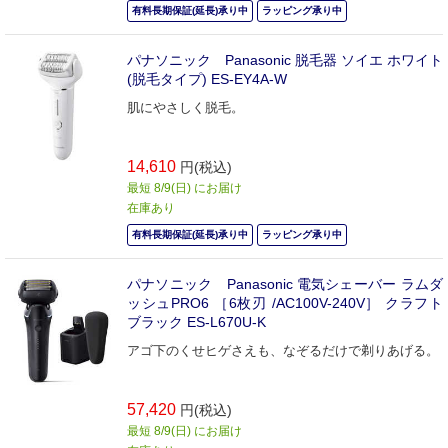
有料長期保証(延長)承り中
ラッピング承り中
パナソニック Panasonic 脱毛器 ソイエ ホワイト
(脱毛タイプ) ES-EY4A-W
肌にやさしく脱毛。
14,610
円(税込)
最短 8/9(日) にお届け
在庫あり
有料長期保証(延長)承り中
ラッピング承り中
パナソニック Panasonic 電気シェーバー ラムダ
ッシュPRO6 ［6枚刃 /AC100V-240V］ クラフト
ブラック ES-L670U-K
アゴ下のくせヒゲさえも、なぞるだけで剃りあげる。
57,420
円(税込)
最短 8/9(日) にお届け