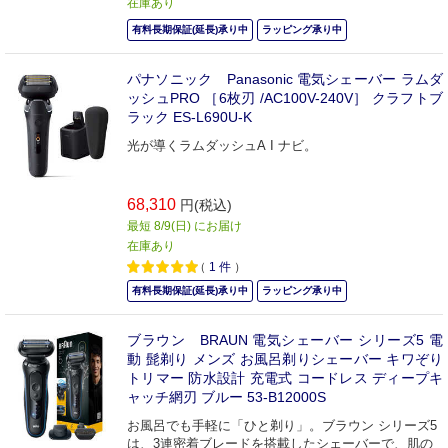
在庫あり
有料長期保証(延長)承り中
ラッピング承り中
パナソニック Panasonic 電気シェーバー ラムダ
ッシュPRO ［6枚刃 /AC100V-240V］ クラフトブ
ラック ES-L690U-K
光が導くラムダッシュA I ナビ。
68,310
円(税込)
最短 8/9(日) にお届け
在庫あり
（
1
件
）
有料長期保証(延長)承り中
ラッピング承り中
ブラウン BRAUN 電気シェーバー シリーズ5 電
動 髭剃り メンズ お風呂剃りシェーバー キワぞり
トリマー 防水設計 充電式 コードレス ディープキ
ャッチ網刃 ブルー 53-B12000S
お風呂でも手軽に「ひと剃り」。ブラウン シリーズ5
は、3連密着ブレードを搭載したシェーバーで、肌の