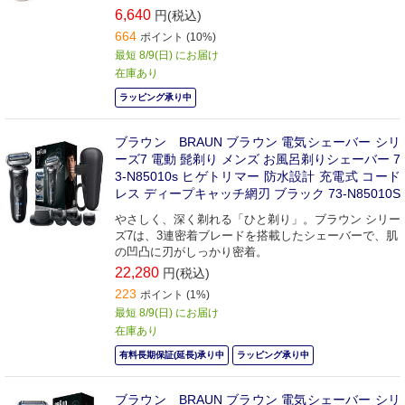
6,640
円(税込)
664
ポイント (10%)
最短 8/9(日) にお届け
在庫あり
ラッピング承り中
ブラウン BRAUN ブラウン 電気シェーバー シリ
ーズ7 電動 髭剃り メンズ お風呂剃りシェーバー 7
3-N85010s ヒゲトリマー 防水設計 充電式 コード
レス ディープキャッチ網刃 ブラック 73-N85010S
やさしく、深く剃れる「ひと剃り」。ブラウン シリー
ズ7は、3連密着ブレードを搭載したシェーバーで、肌
の凹凸に刃がしっかり密着。
22,280
円(税込)
223
ポイント (1%)
最短 8/9(日) にお届け
在庫あり
有料長期保証(延長)承り中
ラッピング承り中
ブラウン BRAUN ブラウン 電気シェーバー シリ