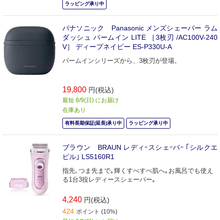
ラッピング承り中
パナソニック Panasonic メンズシェーバー ラム
ダッシュ パームイン LITE ［3枚刃 /AC100V-240
V］ ディープネイビー ES-P330U-A
パームインシリーズから、3枚刃が登場。
19,800
円(税込)
最短 8/9(日) にお届け
在庫あり
有料長期保証(延長)承り中
ラッピング承り中
ブラウン BRAUN レディｰスシェｰバｰ ｢シルクエ
ピル｣ LS5160R1
指先､つま先まで｡輝くすべすべ肌へ｡お風呂でも使え
る1台3役レディースシェーバー｡
4,240
円(税込)
424
ポイント (10%)