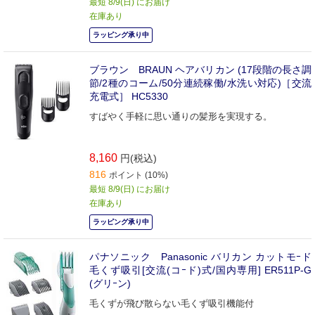
最短 8/9(日) にお届け
在庫あり
ラッピング承り中
ブラウン BRAUN ヘアバリカン (17段階の長さ調
節/2種のコーム/50分連続稼働/水洗い対応)［交流
充電式］ HC5330
すばやく手軽に思い通りの髪形を実現する。
8,160
円(税込)
816
ポイント (10%)
最短 8/9(日) にお届け
在庫あり
ラッピング承り中
パナソニック Panasonic バリカン カットモｰド
毛くず吸引[交流(コｰド)式/国内専用] ER511P‐G
(グリｰン)
毛くずが飛び散らない毛くず吸引機能付