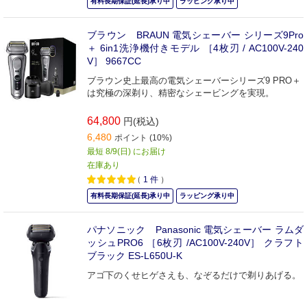
有料長期保証(延長)承り中
ラッピング承り中
ブラウン BRAUN 電気シェーバー シリーズ9Pro
＋ 6in1洗浄機付きモデル ［4枚刃 / AC100V-240
V］ 9667CC
ブラウン史上最高の電気シェーバーシリーズ9 PRO＋
は究極の深剃り、精密なシェービングを実現。
64,800
円(税込)
6,480
ポイント (10%)
最短 8/9(日) にお届け
在庫あり
（
1
件
）
有料長期保証(延長)承り中
ラッピング承り中
パナソニック Panasonic 電気シェーバー ラムダ
ッシュPRO6 ［6枚刃 /AC100V-240V］ クラフト
ブラック ES-L650U-K
アゴ下のくせヒゲさえも、なぞるだけで剃りあげる。