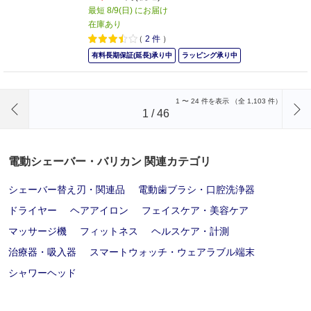
最短 8/9(日) にお届け
在庫あり
（
2
件
）
有料長期保証(延長)承り中
ラッピング承り中
前のページへ
1
〜
24
件を表示 （全
1,103
件）
1
/
46
電動シェーバー・バリカン 関連カテゴリ
シェーバー替え刃・関連品
電動歯ブラシ・口腔洗浄器
ドライヤー
ヘアアイロン
フェイスケア・美容ケア
マッサージ機
フィットネス
ヘルスケア・計測
治療器・吸入器
スマートウォッチ・ウェアラブル端末
シャワーヘッド