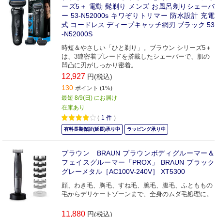
ーズ5＋ 電動 髭剃り メンズ お風呂剃りシェーバ
ー 53-N52000s キワぞりトリマー 防水設計 充電
式 コードレス ディープキャッチ網刃 ブラック 53
-N52000S
時短＆やさしい「ひと剃り」。ブラウン シリーズ5＋
は、3連密着ブレードを搭載したシェーバーで、肌の
凹凸に刃がしっかり密着。
12,927
円(税込)
130
ポイント (1%)
最短 8/9(日) にお届け
在庫あり
（
1
件
）
有料長期保証(延長)承り中
ラッピング承り中
ブラウン BRAUN ブラウンボディグルーマー＆
フェイスグルーマー「PROX」 BRAUN ブラック
グレーメタル［AC100V-240V］ XT5300
顔、わき毛、胸毛、すね毛、腕毛、腹毛、ふとももの
毛からデリケートゾーンまで、全身のムダ毛処理に。
11,880
円(税込)