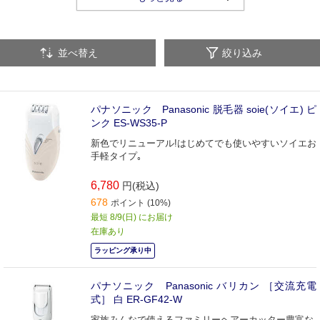
替え刃・関連品（バリカン・ヘアカッター）
鼻毛カッター
並べ替え
絞り込み
パナソニック Panasonic 脱毛器 soie(ソイエ) ピ
ンク ES-WS35-P
新色でリニューアル!はじめてでも使いやすいソイエお
手軽タイプ｡
6,780
円(税込)
678
ポイント (10%)
最短 8/9(日) にお届け
在庫あり
ラッピング承り中
パナソニック Panasonic バリカン ［交流充電
式］ 白 ER-GF42-W
家族みんなで使えるファミリーヘアーカッター豊富な