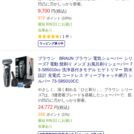
凹凸に刃がしっかり密着。
9,700
円(税込)
970
ポイント (10%)
最短 8/9(日) にお届け
在庫あり
（
1
件
）
ラッピング承り中
ブラウン BRAUN ブラウン 電気シェーバー シリ
ーズ7 電動 髭剃り メンズ お風呂剃りシェーバー 7
3-S85010cc 洗浄器付きモデル ヒゲトリマー 防水
設計 充電式 コードレス ディープキャッチ網刃 シ
ルバー 73-S85010CC
やさしく、深く剃れる「ひと剃り」。ブラウン シリー
ズ7は、3連密着ブレードを搭載したシェーバーで、肌
の凹凸に刃がしっかり密着。
24,772
円(税込)
248
ポイント (1%)
最短 8/9(日) にお届け
在庫あり