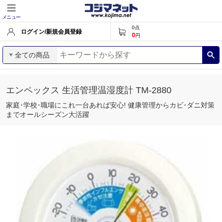
メニュー
0
点
ログイン/新規会員登録
0
円
全ての商品
エンペックス 生活管理温湿度計 TM‐2880
家庭･学校･職場にこれ一台あれば安心! 健康管理からカビ･ダニ対策
までオールシーズン大活躍