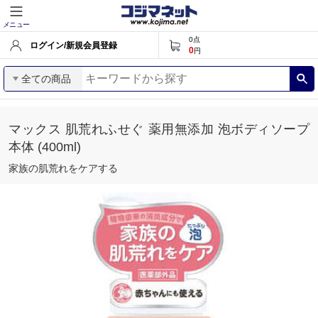
メニュー
0
点
ログイン/新規会員登録
0
円
全ての商品
マックス 肌荒れふせぐ 薬用無添加 泡ボディソープ
本体 (400ml)
家族の肌荒れをケアする