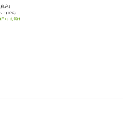
(税込)
ト(10%)
9(日) にお届け
り