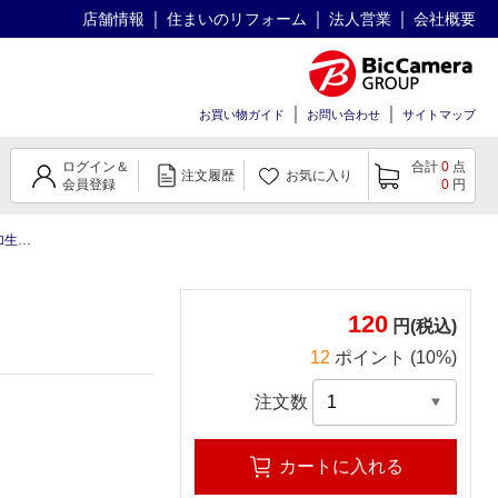
店舗情報
住まいのリフォーム
法人営業
会社概要
お買い物ガイド
お問い合わせ
サイトマップ
ログイン＆
合計
0
点
注文履歴
お気に入り
会員登録
0
円
石けん
120
円(税込)
12
ポイント (10%)
注文数
カートに入れる