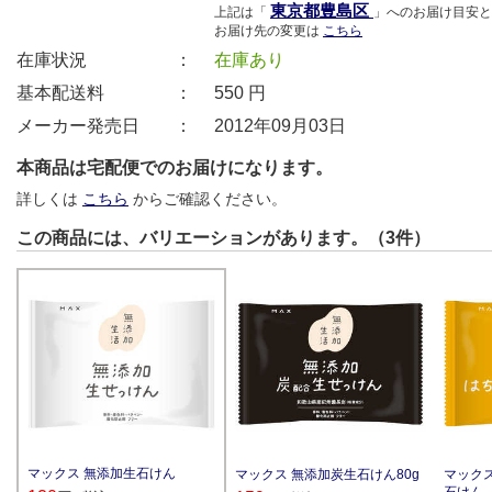
東京都豊島区
上記は「
」へのお届け目安と
お届け先の変更は
こちら
在庫状況 ：
在庫あり
基本配送料 ：
550
円
メーカー発売日 ：
2012年09月03日
本商品は宅配便でのお届けになります。
詳しくは
こちら
からご確認ください。
この商品には、バリエーションがあります。（3件）
マックス 無添加生石けん
マックス 無添加炭生石けん80g
マック