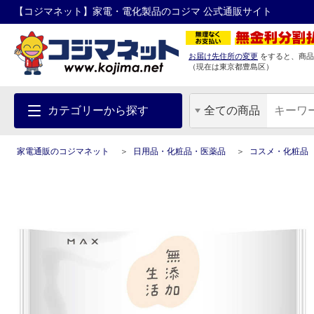
【コジマネット】家電・電化製品のコジマ 公式通販サイト
お届け先住所の変更
をすると、商品
（現在は
東京都
豊島区
）
カテゴリーから探す
全ての商品
家電通販のコジマネット
日用品・化粧品・医薬品
コスメ・化粧品