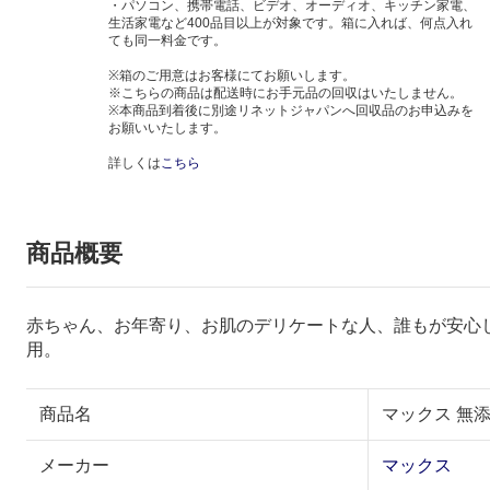
・パソコン、携帯電話、ビデオ、オーディオ、キッチン家電、
生活家電など400品目以上が対象です。箱に入れば、何点入れ
ても同一料金です。
※箱のご用意はお客様にてお願いします。
※こちらの商品は配送時にお手元品の回収はいたしません。
※本商品到着後に別途リネットジャパンへ回収品のお申込みを
お願いいたします。
詳しくは
こちら
商品概要
赤ちゃん、お年寄り、お肌のデリケートな人、誰もが安心
用。
商品名
マックス 無
メーカー
マックス