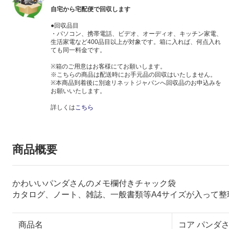
自宅から宅配便で回収します
●回収品目
・パソコン、携帯電話、ビデオ、オーディオ、キッチン家電、
生活家電など400品目以上が対象です。箱に入れば、何点入れ
ても同一料金です。
※箱のご用意はお客様にてお願いします。
※こちらの商品は配送時にお手元品の回収はいたしません。
※本商品到着後に別途リネットジャパンへ回収品のお申込みを
お願いいたします。
詳しくは
こちら
商品概要
かわいいパンダさんのメモ欄付きチャック袋
カタログ、ノート、雑誌、一般書類等A4サイズが入って整
商品名
コア パンダさ