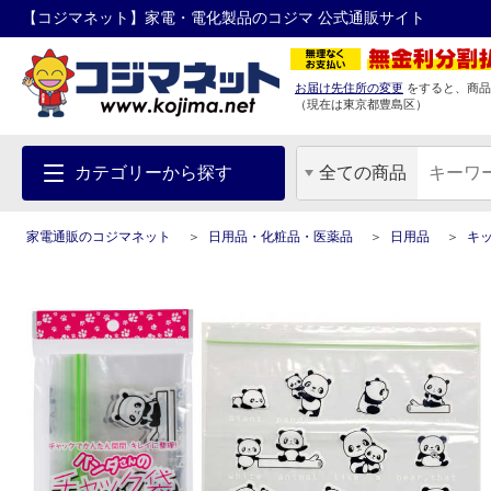
【コジマネット】家電・電化製品のコジマ 公式通販サイト
お届け先住所の変更
をすると、商品
（現在は
東京都
豊島区
）
カテゴリーから探す
全ての商品
家電通販のコジマネット
日用品・化粧品・医薬品
日用品
キ