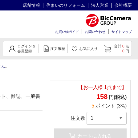
店舗情報
住まいのリフォーム
法人営業
会社概要
お買い物ガイド
お問い合わせ
サイトマップ
ログイン＆
合計
0
点
注文履歴
お気に入り
会員登録
0
円
5枚 透明
【お一人様
1
点まで】
158
ート、雑誌、一般書
円(税込)
5
ポイント (3%)
注文数
カートに入れる