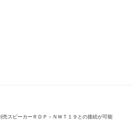
別売スピーカーＲＤＰ－ＮＷＴ１９との接続が可能