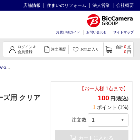
店舗情報
住まいのリフォーム
法人営業
会社概要
お買い物ガイド
お問い合わせ
サイトマップ
ログイン＆
合計
0
点
注文履歴
お気に入り
会員登録
0
円
クリアケース
【お一人様
1
点まで】
リーズ用 クリア
100
円(税込)
1
ポイント (1%)
注文数
カートに入れる