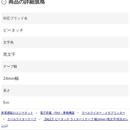
商品の詳細規格
対応ブランド名
ピータッチ
文字色
黒文字
テープ幅
24mm幅
長さ
5ｍ
家電通販のコジマネット
電子辞書・FAX・事務機器
ラベルライター・メモプリンター
ラベルライターテープ
【純正】ピータッチ ラミネートテープ 幅24mm (黒文字/蛍光オレ
ンジ)