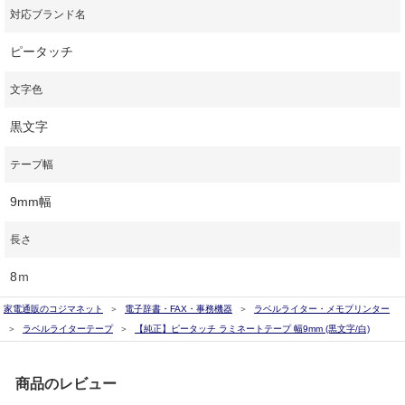
対応ブランド名
ピータッチ
文字色
黒文字
テープ幅
9mm幅
長さ
8ｍ
家電通販のコジマネット
電子辞書・FAX・事務機器
ラベルライター・メモプリンター
ラベルライターテープ
【純正】ピータッチ ラミネートテープ 幅9mm (黒文字/白)
商品のレビュー