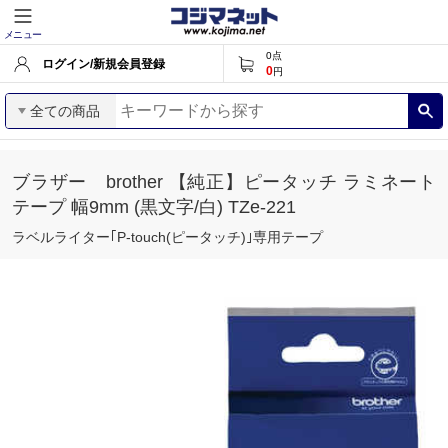
メニュー
0
点
ログイン/新規会員登録
0
円
全ての商品
ブラザー brother 【純正】ピータッチ ラミネート
テープ 幅9mm (黒文字/白) TZe-221
ラベルライター｢P-touch(ピータッチ)｣専用テープ