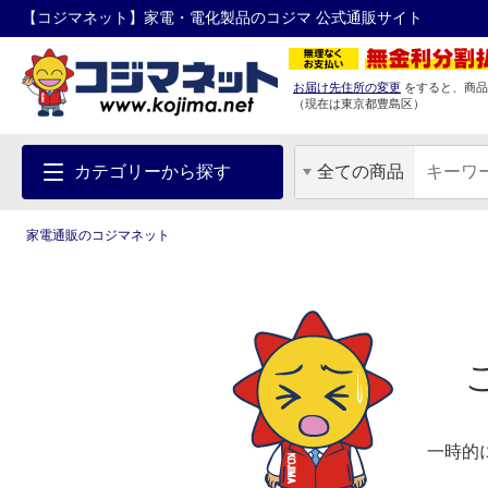
【コジマネット】家電・電化製品のコジマ 公式通販サイト
お届け先住所の変更
をすると、商品
（現在は
東京都
豊島区
）
カテゴリーから探す
全ての商品
家電通販のコジマネット
一時的