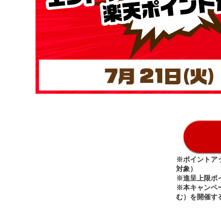
※ポイントア
対象）
※進呈上限ポ
※本キャンペ
む）を開催す