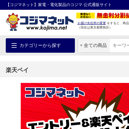
【コジマネット】家電・電化製品のコジマ 公式通販サイト
お届け先住所の変更
をすると、商品
（現在は
東京都
豊島区
）
カテゴリーから探す
全ての商品
楽天ペイ