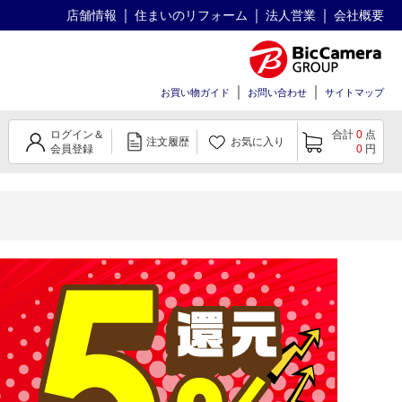
店舗情報
住まいのリフォーム
法人営業
会社概要
お買い物ガイド
お問い合わせ
サイトマップ
ログイン＆
合計
0
点
注文履歴
お気に入り
会員登録
0
円