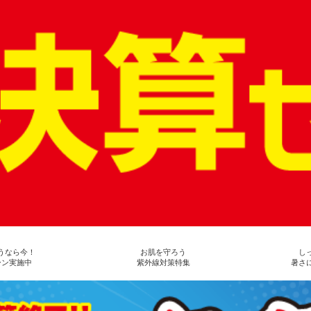
うなら今！
お肌を守ろう
し
ーン実施中
紫外線対策特集
暑さ