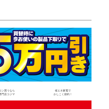
コン買うなら
省エネ家電で
専門店コジマ
かしこく節約！