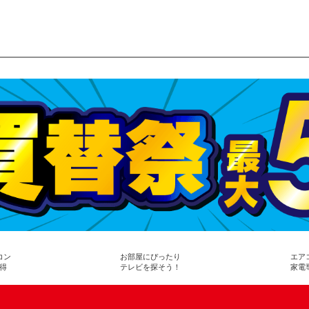
コン
お部屋にぴったり
エア
得
テレビを探そう！
家電