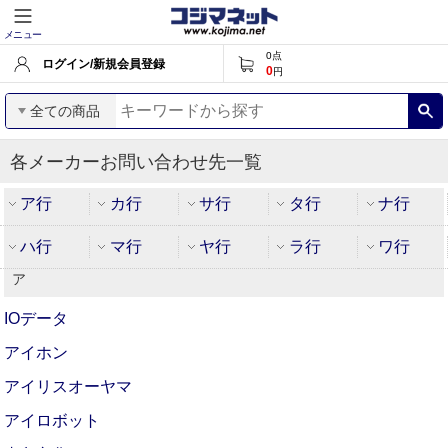
メニュー
0
点
ログイン/新規会員登録
0
円
全ての商品
各メーカーお問い合わせ先一覧
ア行
カ行
サ行
タ行
ナ行
ハ行
マ行
ヤ行
ラ行
ワ行
ア
IOデータ
アイホン
アイリスオーヤマ
アイロボット