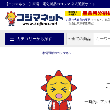
【コジマネット】家電・電化製品のコジマ 公式通販サイト
お届け先住所の変更
をすると、商品
（現在は
東京都
豊島区
）
カテゴリーから探す
全ての商品
家電通販のコジマネット
一時的にアク