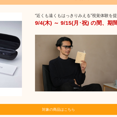
“近くも遠くもはっきりみえる”視覚体験を
9/4(木) ～ 9/15(月･祝) の間
対象の商品は
こちら