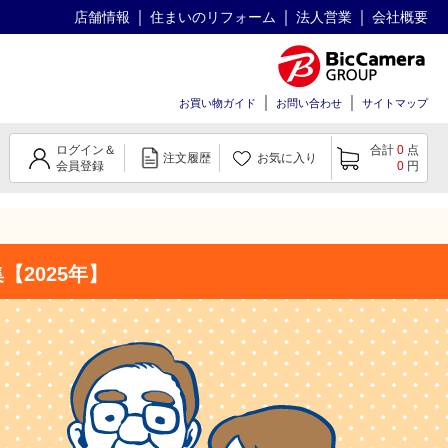
店舗情報
住まいのリフォーム
法人営業
会社概要
お買い物ガイド
お問い合わせ
サイトマップ
ログイン＆
合計
0
点
注文履歴
お気に入り
会員登録
0
円
2025年】