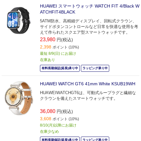
HUAWEI スマートウォッチ WATCH FIT 4/Black W
ATCHFIT4BLACK
5ATM防水、高精細ディスプレイ、回転式クラウン、
サイドボタンコントロールなど日常を快適な使用を考
えて作られたスクエア型スマートウォッチです。
23,980
円(税込)
2,398
ポイント (10%)
最短 8/9(日) にお届け
在庫あり
有料長期保証(延長)承り中
ラッピング承り中
HUAWEI WATCH GT6 41mm White KSUB19WH
HUAWEIWATCHGT6は、可動式ループラグと繊細な
クラウンを備えたスマートウォッチです。
36,080
円(税込)
3,608
ポイント (10%)
8/10(月)以降にお届け
在庫少なめ
有料長期保証(延長)承り中
ラッピング承り中