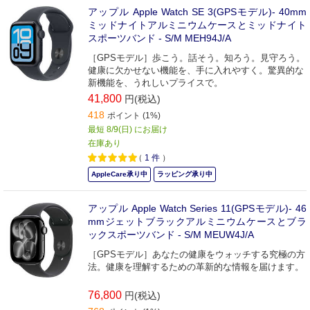
アップル Apple Watch SE 3(GPSモデル)- 40mm
ミッドナイトアルミニウムケースとミッドナイト
スポーツバンド - S/M MEH94J/A
［GPSモデル］歩こう。話そう。知ろう。見守ろう。
健康に欠かせない機能を、手に入れやすく。驚異的な
新機能を、うれしいプライスで。
41,800
円(税込)
418
ポイント (1%)
最短 8/9(日) にお届け
在庫あり
（
1
件
）
AppleCare承り中
ラッピング承り中
アップル Apple Watch Series 11(GPSモデル)- 46
mmジェットブラックアルミニウムケースとブラ
ックスポーツバンド - S/M MEUW4J/A
［GPSモデル］あなたの健康をウォッチする究極の方
法。健康を理解するための革新的な情報を届けます。
76,800
円(税込)