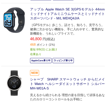
アップル Apple Watch SE 3(GPSモデル)- 44mm
ミッドナイトアルミニウムケースとミッドナイト
スポーツバンド - M/L MEHQ4J/A
［GPSモデル］歩こう。話そう。知ろう。見守ろう。
健康に欠かせない機能を、手に入れやすく。驚異的な
新機能を、うれしいプライスで。
46,800
円(税込)
468
ポイント (1%)
最短 8/9(日) にお届け
在庫あり
AppleCare承り中
ラッピング承り中
NEW
シャープ SHARP スマートウォッチ からだメイ
ト Watch ヘルシーダイエットサポート シルバー
MH-W01A-S
見えるから続けられる 理想の姿を目指して頑張るあな
たのカロリーコントロールをお手軽に