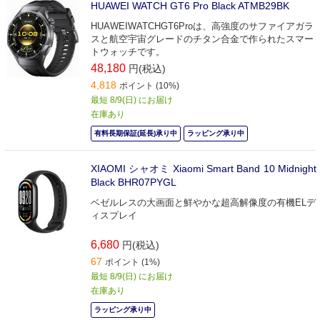
HUAWEI WATCH GT6 Pro Black ATMB29BK
HUAWEIWATCHGT6Proは、高強度のサファイアガラ
スと航空宇宙グレードのチタン合金で作られたスマー
トウォッチです。
48,180
円(税込)
4,818
ポイント (10%)
最短 8/9(日) にお届け
在庫あり
有料長期保証(延長)承り中
ラッピング承り中
XIAOMI シャオミ Xiaomi Smart Band 10 Midnight
Black BHR07PYGL
ベゼルレスの大画面と鮮やかな超高解像度の有機ELデ
ィスプレイ
6,680
円(税込)
67
ポイント (1%)
最短 8/9(日) にお届け
在庫あり
ラッピング承り中