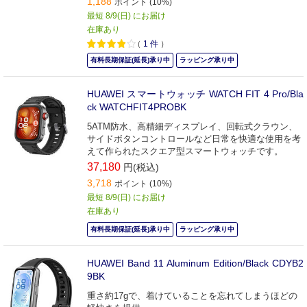
1,188
ポイント (10%)
最短 8/9(日) にお届け
在庫あり
（
1
件
）
有料長期保証(延長)承り中
ラッピング承り中
HUAWEI スマートウォッチ WATCH FIT 4 Pro/Bla
ck WATCHFIT4PROBK
5ATM防水、高精細ディスプレイ、回転式クラウン、
サイドボタンコントロールなど日常を快適な使用を考
えて作られたスクエア型スマートウォッチです。
37,180
円(税込)
3,718
ポイント (10%)
最短 8/9(日) にお届け
在庫あり
有料長期保証(延長)承り中
ラッピング承り中
HUAWEI Band 11 Aluminum Edition/Black CDYB2
9BK
重さ約17gで、着けていることを忘れてしまうほどの