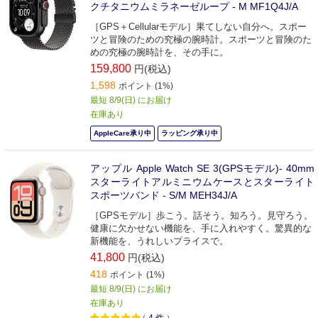
クチタニウムミラネーゼループ - M MF1Q4J/A
［GPS＋Cellularモデル］果てしない自分へ。スポー
ツと冒険のための究極の腕時計。スポーツと冒険のた
めの究極の腕時計を、その手に。
159,800
円(税込)
1,598
ポイント (1%)
最短 8/9(日) にお届け
在庫あり
AppleCare承り中
ラッピング承り中
アップル Apple Watch SE 3(GPSモデル)- 40mm
スターライトアルミニウムケースとスターライト
スポーツバンド - S/M MEH34J/A
［GPSモデル］歩こう。話そう。知ろう。見守ろう。
健康に欠かせない機能を、手に入れやすく。驚異的な
新機能を、うれしいプライスで。
41,800
円(税込)
418
ポイント (1%)
最短 8/9(日) にお届け
在庫あり
（
4
件
）