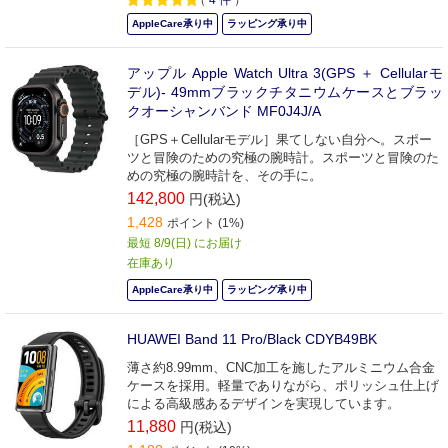
AppleCare承り中
ラッピング承り中
アップル Apple Watch Ultra 3(GPS ＋ Cellularモ
デル)- 49mmブラックチタニウムケースとブラッ
クオーシャンバンド MF0J4J/A
［GPS＋Cellularモデル］果てしない自分へ。スポー
ツと冒険のための究極の腕時計。スポーツと冒険のた
めの究極の腕時計を、その手に。
142,800
円(税込)
1,428
ポイント (1%)
最短 8/9(日) にお届け
在庫あり
AppleCare承り中
ラッピング承り中
HUAWEI Band 11 Pro/Black CDYB49BK
薄さ約8.99mm、CNC加工を施したアルミニウム合金
ケースを採用。軽量でありながら、ポリッシュ仕上げ
による高級感あるデザインを実現しています。
11,880
円(税込)