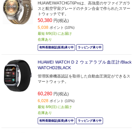
HUAWEIWATCHGT6Proは、高強度のサファイアガラ
スと航空宇宙グレードのチタン合金で作られたスマー
トウォッチです。
50,380
円(税込)
5,038
ポイント (10%)
最短 8/9(日) にお届け
在庫あり
有料長期保証(延長)承り中
ラッピング承り中
HUAWEI WATCH D 2 ウェアラブル血圧計/Black
WATCHD2BLACK
管理医療機器認証を取得した自動血圧測定ができるス
マートウォッチ。
60,280
円(税込)
6,028
ポイント (10%)
最短 8/9(日) にお届け
在庫あり
有料長期保証(延長)承り中
ラッピング承り中