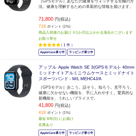
［GPSモデル］あなたの健康をウォッチする究極の方
法。健康を理解するための革新的な情報を届けます。
71,800
円(税込)
718
ポイント (1%)
商品入荷後のお届け ※1か月以上かかる場合がございます
お取り寄せ
（
1
件
）
AppleCare承り中
ラッピング承り中
アップル Apple Watch SE 3(GPSモデル)- 40mm
ミッドナイトアルミニウムケースとミッドナイト
スポーツバンド - M/L MEHC4J/A
［GPSモデル］歩こう。話そう。知ろう。見守ろう。
健康に欠かせない機能を、手に入れやすく。驚異的な
新機能を、うれしいプライスで。
41,800
円(税込)
418
ポイント (1%)
最短 8/9(日) にお届け
在庫あり
AppleCare承り中
ラッピング承り中