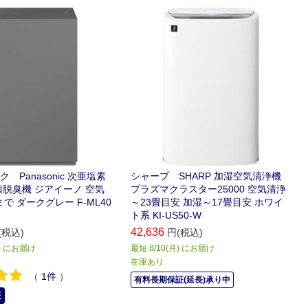
モデル。
 Panasonic 次亜塩素
シャープ SHARP 加湿空気清浄機
菌脱臭機 ジアイーノ 空気
プラズマクラスター25000 空気清浄
まで ダークグレー F-ML40
～23畳目安 加湿～17畳目安 ホワイ
ト系 KI-US50-W
42,636
(税込)
円(税込)
月) にお届け
最短 8/10(月) にお届け
在庫あり
（
1
件
）
有料長期保証(延長)承り中
証