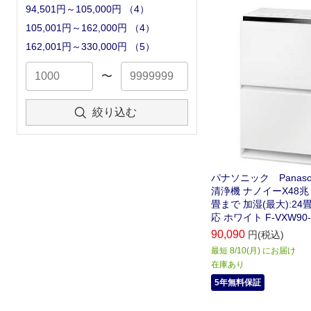
クノロジー 「3Dフロ
94,501円～105,000円
（
4
）
流」で「床上30cm前
105,001円～162,000円
（
4
）
を徹底除去
162,001円～330,000円
（
5
）
〜
絞り込む
パナソニック Panaso
清浄機 ナノイーX48兆 
畳まで 加湿(最大):24畳
応 ホワイト F-VXW90
90,090
円(税込)
最短 8/10(月) にお届け
在庫あり
5年無料保証