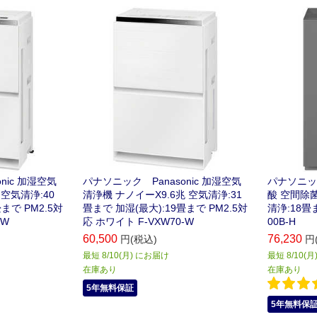
ー花粉撃退気
スダストを撃退
面吸引」で花粉
nic 加湿空気
パナソニック Panasonic 加湿空気
パナソニック
空気清浄:40
清浄機 ナノイーX9.6兆 空気清浄:31
酸 空間除
まで PM2.5対
畳まで 加湿(最大):19畳まで PM2.5対
清浄:18畳
-W
応 ホワイト F-VXW70-W
00B-H
60,500
76,230
円(税込)
円
最短 8/10(月) にお届け
最短 8/10(
在庫あり
在庫あり
5年無料保証
5年無料保