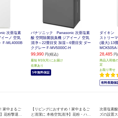
nic 次亜塩素
パナソニック Panasonic 次亜塩素
ダイキン D
アイーノ 空気
酸 空間除菌脱臭機 ジアイーノ 空気
ストリーマ
F-ML4000B
清浄～22畳目安 加湿～6畳目安 ダー
(最大):1
クグレー F-MV5000C-H
MCK505A
99,990
28,485
円(税込)
円
最短 8/10(月) にお届け
商品入荷後の
定
在庫あり
お取り寄せ
5年無料保証
有料長期保証
！家中まるご
【リビングにおすすめ！家中まるご
次亜塩素酸
浄】花粉撃退テ
と清潔に 本格空気清浄】花粉・ハウ
ズの設置ス