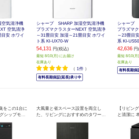
加湿空気清浄機
シャープ SHARP 加湿空気清浄機
シャープ 
XT 空気清浄
プラズマクラスターNEXT 空気清浄
プラズマク
畳目安 ホワイ
～31畳目安 加湿～21畳目安 ホワイ
～23畳目安
ト系 KI-UX70-W
系 KI-US50
54,131
42,636
円(税込)
円
最短 8/10(月) にお届け
最短 8/10(
在庫あり
在庫あり
（
1
件
）
有料長期保証
有料長期保証(延長)承り中
臭をこの1台に
大風量と省スペース設置を両立し
【リビング
ッグシップモデ
た、リビングにおすすめのタワー型
と清潔に 
ハイグレードモデル
スダストを