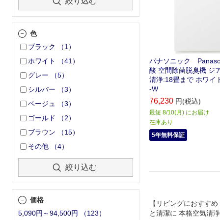
絞り込む
色
ブラック
（
1
）
パナソニック Panaso
ホワイト
（
41
）
酸 空間除菌脱臭機 ジ
グレー
（
5
）
清浄:18畳まで ホワイト 
-W
シルバー
（
3
）
76,230
円(税込)
ベージュ
（
3
）
最短 8/10(月) にお届け
ゴールド
（
2
）
在庫あり
ブラウン
（
15
）
5年無料保証
その他
（
4
）
絞り込む
価格
【リビングにおすすめ
と清潔に 本格空気清
5,090円～94,500円
（
123
）