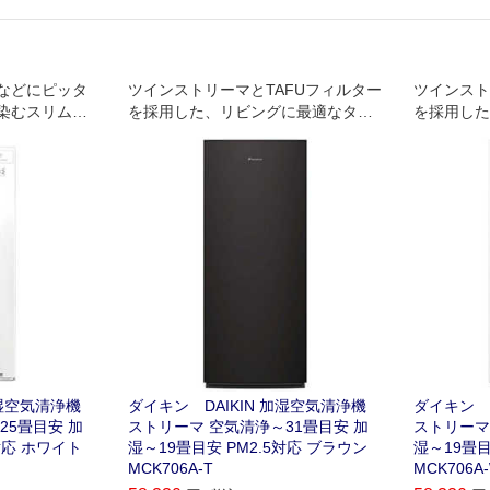
などにピッタ
ツインストリーマとTAFUフィルター
ツインスト
染むスリムタ
を採用した、リビングに最適なタワ
を採用した
ー型ハイグレードモデル。
ー型ハイグ
加湿空気清浄機
ダイキン DAIKIN 加湿空気清浄機
ダイキン D
25畳目安 加
ストリーマ 空気清浄～31畳目安 加
ストリーマ
対応 ホワイト
湿～19畳目安 PM2.5対応 ブラウン
湿～19畳目
MCK706A-T
MCK706A