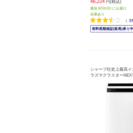
46,224
円(税込)
最短 8/10(月) にお届け
在庫あり
（
3
有料長期保証(延長)承り
シャープ社史上最高イ
ラズマクラスターNEX
パワフルに空気浄化