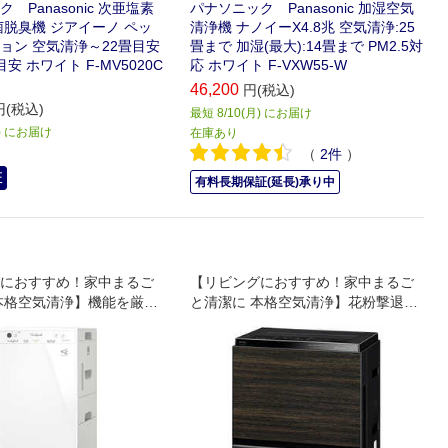
 Panasonic 次亜塩素
パナソニック Panasonic 加湿空気
菌脱臭機 ジアイーノ ペッ
清浄機 ナノイーX4.8兆 空気清浄:25
ョン 空気清浄～22畳目安
畳まで 加湿(最大):14畳まで PM2.5対
安 ホワイト F-MV5020C
応 ホワイト F-VXW55-W
46,200
円(税込)
円(税込)
最短 8/10(月) にお届け
月) にお届け
在庫あり
（
2
件
）
証
有料長期保証(延長)承り中
におすすめ！家中まるご
【リビングにおすすめ！家中まるご
本格空気清浄】機能を厳選
と清潔に 本格空気清浄】花粉撃退テ
用モデル
クノロジー 「3Dフロー花粉撃退気
流」で「床上30cm前面吸引」で花粉
を徹底除去