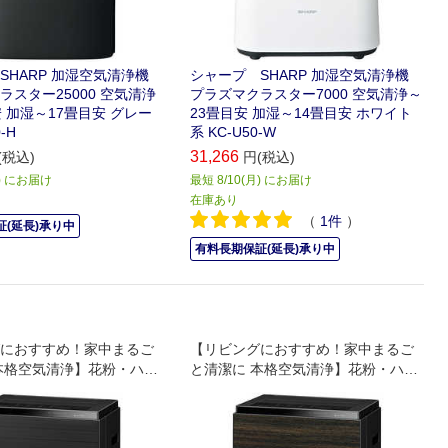
SHARP 加湿空気清浄機
シャープ SHARP 加湿空気清浄機
ラスター25000 空気清浄
プラズマクラスター7000 空気清浄～
 加湿～17畳目安 グレー
23畳目安 加湿～14畳目安 ホワイト
-H
系 KC-U50-W
31,266
(税込)
円(税込)
月) にお届け
最短 8/10(月) にお届け
在庫あり
（
1
件
）
(延長)承り中
有料長期保証(延長)承り中
におすすめ！家中まるご
【リビングにおすすめ！家中まるご
本格空気清浄】花粉・ハウ
と清潔に 本格空気清浄】花粉・ハウ
撃退
スダストを撃退