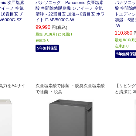
nic 次亜塩素
パナソニック Panasonic 次亜塩素
パナソニック
アイーノ 空気
酸 空間除菌脱臭機 ジアイーノ 空気
酸 空間除
18畳目安 チ
清浄～22畳目安 加湿～6畳目安 ホワ
トエディシ
000C-SZ
イト F-MV5000C-W
加湿～6畳目
-W
99,990
円(税込)
110,880
最短 8/10(月) にお届け
最短 8/10(
在庫あり
在庫あり
5年無料保証
5年無料保
臭力をA4サイ
次亜塩素酸で除菌 ・脱臭次亜塩素酸
【リビング
で除菌 ・脱臭
と清潔に 
したEC専