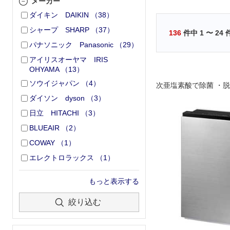
メーカー
ダイキン DAIKIN
（
38
）
シャープ SHARP
（
37
）
136
件中
1
〜
24
パナソニック Panasonic
（
29
）
アイリスオーヤマ IRIS
OHYAMA
（
13
）
ソウイジャパン
（
4
）
次亜塩素酸で除菌 ・
ダイソン dyson
（
3
）
日立 HITACHI
（
3
）
BLUEAIR
（
2
）
COWAY
（
1
）
エレクトロラックス
（
1
）
もっと表示する
絞り込む