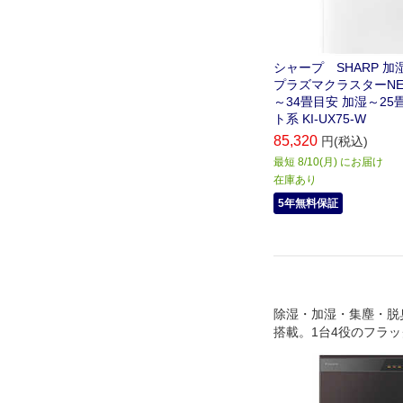
シャープ SHARP 
プラズマクラスターNE
～34畳目安 加湿～25
ト系 KI-UX75-W
85,320
円(税込)
最短 8/10(月) にお届け
在庫あり
5年無料保証
除湿・加湿・集塵・脱
搭載。1台4役のフラ
ル