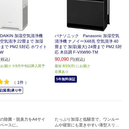
AIKIN 加湿空気清浄機
パナソニック Panasonic 加湿空気
空気清浄:22畳まで 加湿
清浄機 ナノイーX48兆 空気清浄:40
3畳まで PM2.5対応 ホワイト
畳まで 加湿(最大):24畳まで PM2.5対
-W
応 木目調 F-VXW90-TM
90,090
(税込)
円(税込)
お届け ※9月中旬以降入荷予
最短 8/10(月) にお届け
在庫あり
5年無料保証
（
1
件
）
(延長)承り中
の除菌・脱臭力をA4サイ
たっぷり加湿と低騒音で、ワンルー
ペースに。
ムや寝室にも置きやすい薄型スリム