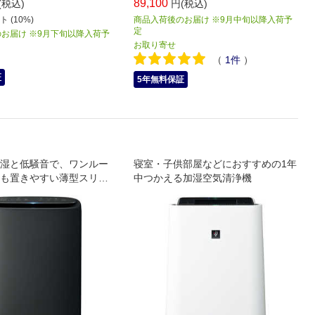
89,100
(税込)
円(税込)
 (10%)
商品入荷後のお届け ※9月中旬以降入荷予
定
お届け ※9月下旬以降入荷予
お取り寄せ
（
1
件
）
証
5年無料保証
湿と低騒音で、ワンルー
寝室・子供部屋などにおすすめの1年
も置きやすい薄型スリム
中つかえる加湿空気清浄機