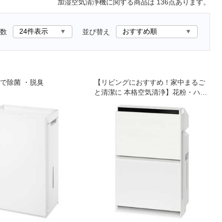
加湿空気清浄機
に関する商品は
136
点あります。
数
並び替え
で除菌 ・脱臭
【リビングにおすすめ！家中まるご
と清潔に 本格空気清浄】花粉・ハウ
スダストを撃退