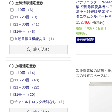
パナソニック Panaso
空気清浄適応畳数
酸 空間除菌脱臭機 ジ
～10畳
（
6
）
清浄～26畳目安 加湿～
タニウムシルバー F-MV6
11～20畳
（
9
）
152,460
円(税込)
21～30畳
（
41
）
最短 8/10(月) にお届け
31畳～
（
45
）
在庫あり
自動首振り機能あり
（
1
）
5年無料保証
絞り込む
加湿適応畳数
次亜塩素酸の除菌・脱
～10畳
（
14
）
ズの設置スペースに。
11～20畳
（
48
）
21～30畳
（
22
）
31畳～
（
20
）
チャイルドロック機能なし
（
1
）