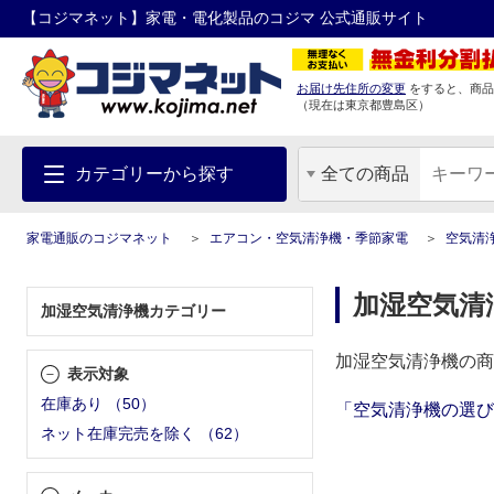
【コジマネット】家電・電化製品のコジマ 公式通販サイト
お届け先住所の変更
をすると、商品
（現在は
東京都
豊島区
）
カテゴリーから探す
全ての商品
家電通販のコジマネット
エアコン・空気清浄機・季節家電
空気清
加湿空気清
加湿空気清浄機カテゴリー
加湿空気清浄機の商
表示対象
在庫あり
（
50
）
「空気清浄機の選び
ネット在庫完売を除く
（
62
）