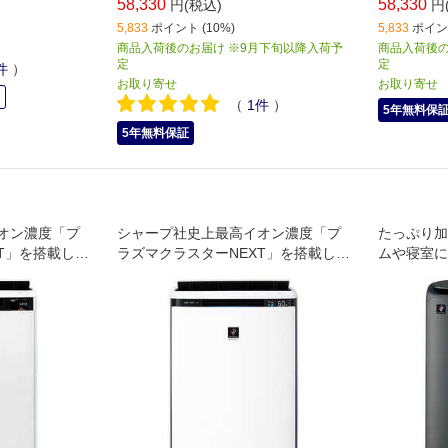
58,330
58,330
円(税込)
円
5,833
ポイント (10%)
5,833
ポイント
商品入荷後のお届け ※9月下旬以降入荷予
商品入荷後の
定
定
件
）
お取り寄せ
お取り寄せ
中
（
1
件
）
5年無料保
5年無料保証
オン濃度「プ
シャープ社史上最高イオン濃度「プ
たっぷり加
T」を搭載し、
ラズマクラスターNEXT」を搭載し、
ムや寝室に
パワフルに空気浄化
モデル。