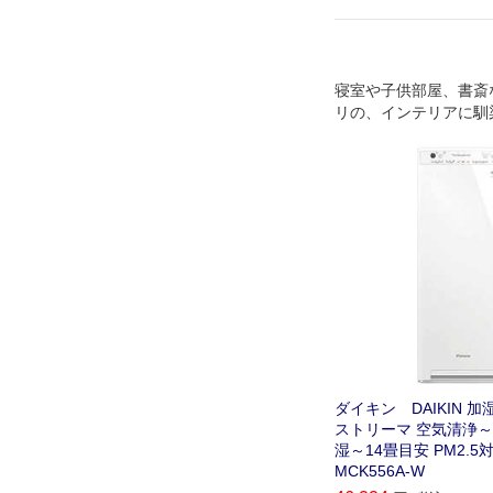
寝室や子供部屋、書斎
リの、インテリアに馴
ワー型
ダイキン DAIKIN 
ストリーマ 空気清浄～
湿～14畳目安 PM2.5
MCK556A-W