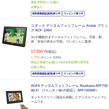
最短 8/9(日) にお届け
在庫あり
有料長期保証(延長)承り中
ラッピング承り中
コダック デジタルフォトフレーム Kodak ブラッ
ク RCF-106H
Ｗi-Fi機能付きデジタルフォトフレーム。写真・動
画・音楽の再生が可能。プレゼントに最適
17,550
円(税込)
1,755
ポイント (10%)
商品入荷後のお届け ※8/24(月)以降入荷予定
お取り寄せ
有料長期保証(延長)承り中
ラッピング承り中
AGFA デジタルフォトフレーム Realiview APF700
Wi-Fi ［7インチ / Wi-Fi対応］ APF700WiFi
タッチスクリーン液晶を搭載したデジタルフォトフレ
ームです。