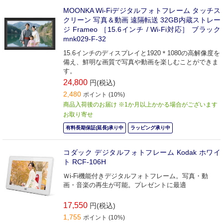
MOONKA Wi-Fiデジタルフォトフレーム タッチス
クリーン 写真＆動画 遠隔転送 32GB内蔵ストレー
ジ Frameo ［15.6インチ / Wi-Fi対応］ ブラック
mnk029-F-32
15.6インチのディスプレイと1920＊1080の高解像度を
備え、鮮明な画質で写真や動画を楽しむことができま
す。
24,800
円(税込)
2,480
ポイント (10%)
商品入荷後のお届け ※1か月以上かかる場合がございます
お取り寄せ
有料長期保証(延長)承り中
ラッピング承り中
コダック デジタルフォトフレーム Kodak ホワイ
ト RCF-106H
Ｗi-Fi機能付きデジタルフォトフレーム。写真・動
画・音楽の再生が可能。プレゼントに最適
17,550
円(税込)
1,755
ポイント (10%)