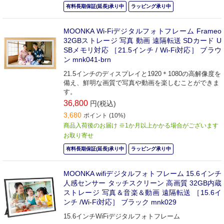
有料長期保証(延長)承り中
ラッピング承り中
MOONKA Wi-Fiデジタルフォトフレーム Frameo
32GBストレージ 写真 動画 遠隔転送 SDカード U
SBメモリ対応 ［21.5インチ / Wi-Fi対応］ ブラウ
ン mnk041-brn
21.5インチのディスプレイと1920＊1080の高解像度を
備え、鮮明な画質で写真や動画を楽しむことができま
す。
36,800
円(税込)
3,680
ポイント (10%)
商品入荷後のお届け ※1か月以上かかる場合がございます
お取り寄せ
有料長期保証(延長)承り中
ラッピング承り中
MOONKA wifiデジタルフォトフレーム 15.6インチ
人感センサー タッチスクリーン 高画質 32GB内蔵
ストレージ 写真＆音楽＆動画 遠隔転送 ［15.6イ
ンチ /Wi-Fi対応］ ブラック mnk029
15.6インチWiFiデジタルフォトフレーム