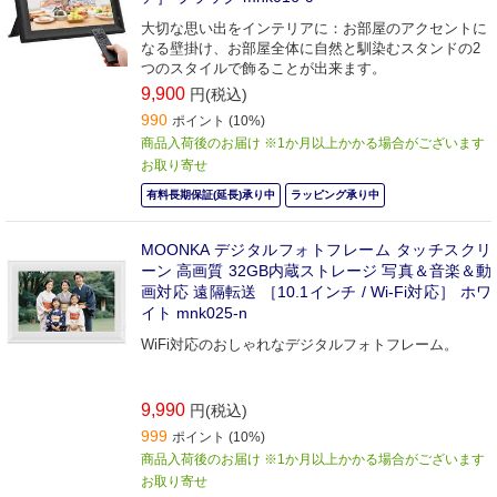
大切な思い出をインテリアに：お部屋のアクセントに
なる壁掛け、お部屋全体に自然と馴染むスタンドの2
つのスタイルで飾ることが出来ます。
9,900
円(税込)
990
ポイント (10%)
商品入荷後のお届け ※1か月以上かかる場合がございます
お取り寄せ
有料長期保証(延長)承り中
ラッピング承り中
MOONKA デジタルフォトフレーム タッチスクリ
ーン 高画質 32GB内蔵ストレージ 写真＆音楽＆動
画対応 遠隔転送 ［10.1インチ / Wi-Fi対応］ ホワ
イト mnk025-n
WiFi対応のおしゃれなデジタルフォトフレーム。
9,990
円(税込)
999
ポイント (10%)
商品入荷後のお届け ※1か月以上かかる場合がございます
お取り寄せ