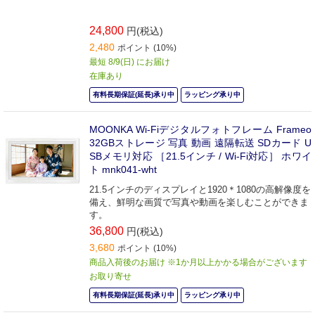
24,800
円(税込)
2,480
ポイント (10%)
最短 8/9(日) にお届け
在庫あり
有料長期保証(延長)承り中
ラッピング承り中
MOONKA Wi-Fiデジタルフォトフレーム Frameo
32GBストレージ 写真 動画 遠隔転送 SDカード U
SBメモリ対応 ［21.5インチ / Wi-Fi対応］ ホワイ
ト mnk041-wht
21.5インチのディスプレイと1920＊1080の高解像度を
備え、鮮明な画質で写真や動画を楽しむことができま
す。
36,800
円(税込)
3,680
ポイント (10%)
商品入荷後のお届け ※1か月以上かかる場合がございます
お取り寄せ
有料長期保証(延長)承り中
ラッピング承り中