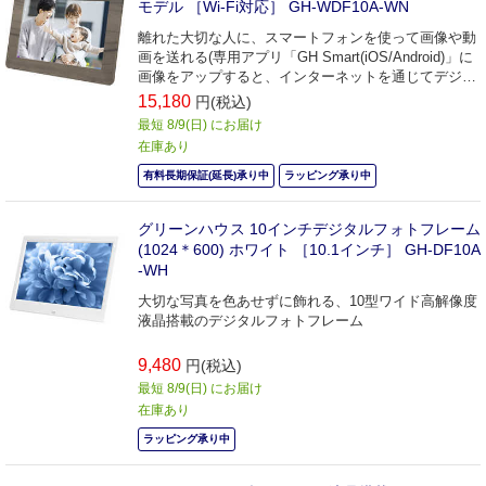
モデル ［Wi-Fi対応］ GH-WDF10A-WN
離れた大切な人に、スマートフォンを使って画像や動
画を送れる(専用アプリ「GH Smart(iOS/Android)」に
画像をアップすると、インターネットを通じてデジタ
ルフォトフレームに画像が表示されます。)
15,180
円(税込)
最短 8/9(日) にお届け
在庫あり
有料長期保証(延長)承り中
ラッピング承り中
グリーンハウス 10インチデジタルフォトフレーム
(1024＊600) ホワイト ［10.1インチ］ GH-DF10A
-WH
大切な写真を色あせずに飾れる、10型ワイド高解像度
液晶搭載のデジタルフォトフレーム
9,480
円(税込)
最短 8/9(日) にお届け
在庫あり
ラッピング承り中