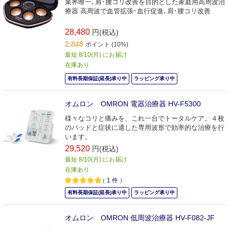
業界唯一､肩･腰コリ改善を目的とした家庭用高周波治
療器 高周波で血管拡張･血行促進､肩･腰コリ改善
28,480
円(税込)
2,848
ポイント (10%)
最短 8/10(月) にお届け
在庫あり
有料長期保証(延長)承り中
ラッピング承り中
オムロン OMRON 電器治療器 HV-F5300
様々なコリと痛みを、これ一台でトータルケア。４枚
のパッドと症状に適した専用波形で効率的な治療を行
います。
29,520
円(税込)
最短 8/10(月) にお届け
在庫あり
（
1
件
）
有料長期保証(延長)承り中
ラッピング承り中
オムロン OMRON 低周波治療器 HV-F082-JF