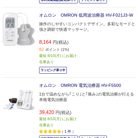
オムロン OMRON 低周波治療器 HV-F021J3-W
操作のしやすいコンパクトデザイン。多彩なモードと
強さ調節で快適マッサージ。
8,164
円(税込)
82
ポイント (1%)
最短 8/10(月) にお届け
在庫あり
ラッピング承り中
オムロン OMRON 電気治療器 HV-F5500
1台で温めながら｢こり｣と｢痛み｣の電気治療が行える
本格電気治療器
39,420
円(税込)
最短 8/10(月) にお届け
在庫あり
（
1
件
）