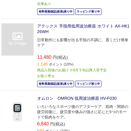
在庫あり
有料長期保証(延長)承り中
ラッピング承り中
アテックス 手指用低周波治療器 ホワイト AX-HK1
26WH
日常動作にも影響が出る手指の不調に、置くだけ簡単
ケア
11,480
円(税込)
1,148
ポイント (10%)
商品入荷後のお届け ※8月下旬以降入荷予定
お取り寄せ
有料長期保証(延長)承り中
ラッピング承り中
オムロン OMRON 低周波治療器 HV-F030
いろいろなスポーツ後のアフターケア、筋肉・関節の
疲労回復に。疲労度や痛みの強さに応じた5つのモー
ドで筋肉をケア。
6,840
円(税込)
684
ポイント (10%)