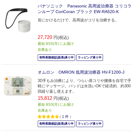
パナソニック Panasonic 高周波治療器 コリコラ
ンループ CoriCoran ブラック EW-RA520-K
首にかけるだけで、高周波がコリを治療する。
27,720
円(税込)
最短 8/10(月) にお届け
在庫あり
有料長期保証(延長)承り中
ラッピング承り中
オムロン OMRON 低周波治療器 HV-F1200-J
3D手もみ治療により、つらい肩コリや腰痛を自宅で手
軽にマッサージ。パッドは水洗いOKで経済的、約300
回繰り返し使えます。
15,812
円(税込)
最短 8/10(月) にお届け
在庫あり
（
1
件
）
有料長期保証(延長)承り中
ラッピング承り中