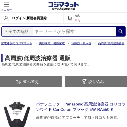
メニュー
0
点
ログイン/新規会員登録
0
円
全ての商品
家電通販のコジマネット
美容家電・健康家電
治療器・吸入器
高周波/低周波治療器
高周波/低周波治療器 通販
高周波/低周波治療器の商品を豊富に取り揃えております。
並べ替え
絞り込み
パナソニック Panasonic 高周波治療器 コリコラ
ンワイド CoriCoran ブラック EW-RA550-K
高周波が血流にアプローチして肩・腰コリを改善。