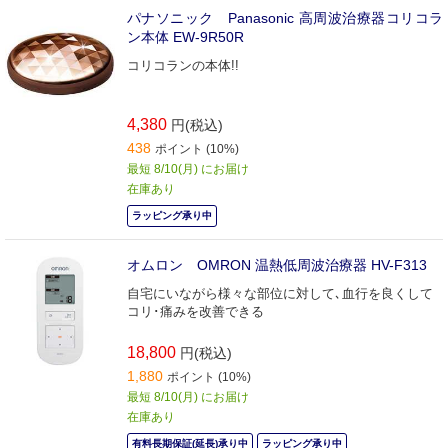
パナソニック Panasonic 高周波治療器コリコラ
ン本体 EW-9R50R
コリコランの本体!!
4,380
円(税込)
438
ポイント (10%)
最短 8/10(月) にお届け
在庫あり
ラッピング承り中
オムロン OMRON 温熱低周波治療器 HV-F313
自宅にいながら様々な部位に対して､血行を良くして
コリ･痛みを改善できる
18,800
円(税込)
1,880
ポイント (10%)
最短 8/10(月) にお届け
在庫あり
有料長期保証(延長)承り中
ラッピング承り中