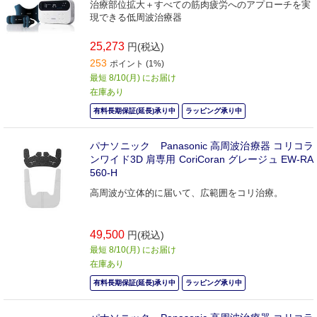
治療部位拡大＋すべての筋肉疲労へのアプローチを実
現できる低周波治療器
25,273
円(税込)
253
ポイント (1%)
最短 8/10(月) にお届け
在庫あり
有料長期保証(延長)承り中
ラッピング承り中
パナソニック Panasonic 高周波治療器 コリコラ
ンワイド3D 肩専用 CoriCoran グレージュ EW-RA
560-H
高周波が立体的に届いて、広範囲をコリ治療。
49,500
円(税込)
最短 8/10(月) にお届け
在庫あり
有料長期保証(延長)承り中
ラッピング承り中