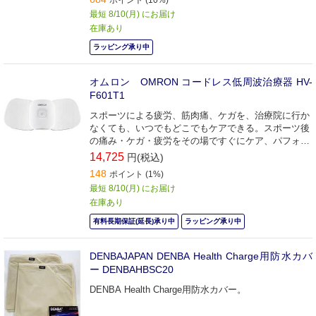
最短 8/10(月) にお届け
在庫あり
ラッピング承り中
オムロン OMRON コードレス低周波治療器 HV-
F601T1
スポーツによる疲労、筋肉痛、ケガを、治療院に行か
なくても、いつでもどこでもケアできる。スポーツ後
の痛み・ケガ・疲労をその場ですぐにケア、パフォー
マンスに貢献する低周波治療器。
14,725
円(税込)
148
ポイント (1%)
最短 8/10(月) にお届け
在庫あり
有料長期保証(延長)承り中
ラッピング承り中
DENBAJAPAN DENBA Health Charge用防水カバ
ー DENBAHBSC20
DENBA Health Charge用防水カバー。