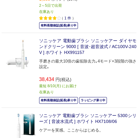
2～5日で出荷
在庫あり
（
1
件
）
有料長期保証(延長)承り中
ソニッケア 電動歯ブラシ ソニッケアー ダイヤモ
ンドクリーン 9000 [ 音波･超音波式 / AC100V-240
V ] ホワイト HX991157
手磨きの最大10倍の歯垢除去力｡4モード×3段階の強さ
設定｡
38,434
円(税込)
最短 8/10(月) にお届け
在庫あり
有料長期保証(延長)承り中
ラッピング承り中
ソニッケア 電動歯ブラシ ソニッケアー 5300シリ
ーズ [ 音波水流式 ] ホワイト HX7108/06
ケアーを実感。ここからはじめる。