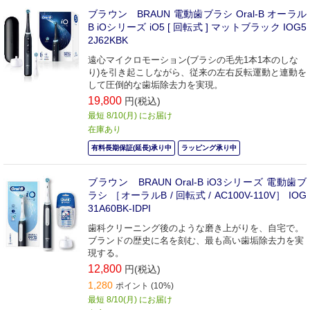
ブラウン BRAUN 電動歯ブラシ Oral-B オーラル
B iOシリーズ iO5 [ 回転式 ] マットブラック IOG5
2J62KBK
遠心マイクロモーション(ブラシの毛先1本1本のしな
り)を引き起こしながら、従来の左右反転運動と連動を
して圧倒的な歯垢除去力を実現。
19,800
円(税込)
最短 8/10(月) にお届け
在庫あり
有料長期保証(延長)承り中
ラッピング承り中
ブラウン BRAUN Oral-B iO3シリーズ 電動歯ブ
ラシ ［オーラルB / 回転式 / AC100V-110V］ IOG
31A60BK-IDPI
歯科クリーニング後のような磨き上がりを、自宅で。
ブランドの歴史に名を刻む、最も高い歯垢除去力を実
現する。
12,800
円(税込)
1,280
ポイント (10%)
最短 8/10(月) にお届け