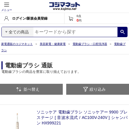
メニュー
0
点
ログイン/新規会員登録
0
円
全ての商品
家電通販のコジマネット
美容家電・健康家電
電動歯ブラシ・口腔洗浄器
電動歯ブ
ラシ
電動歯ブラシ 通販
電動歯ブラシの商品を豊富に取り揃えております。
並べ替え
絞り込み
ソニッケア 電動歯ブラシ ソニッケアー 9900 プレ
ステージ [ 音波水流式 / AC100V-240V ] シャンパ
ン HX999221