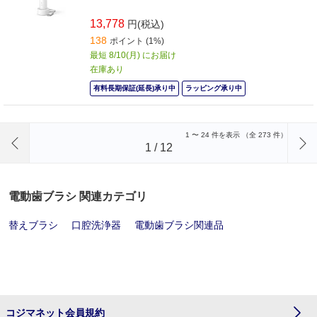
13,778
円(税込)
138
ポイント (1%)
最短 8/10(月) にお届け
在庫あり
有料長期保証(延長)承り中
ラッピング承り中
前のページへ
1
〜
24
件を表示 （全
273
件）
1
/
12
電動歯ブラシ 関連カテゴリ
替えブラシ
口腔洗浄器
電動歯ブラシ関連品
コジマネット会員規約