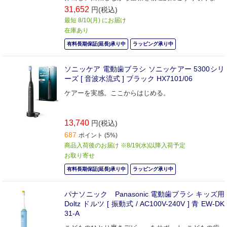
す。
31,652
円(税込)
最短 8/10(月) にお届け
在庫あり
有料長期保証(延長)承り中
ラッピング承り中
ソニッケア 電動歯ブラシ ソニッケアー 5300シリ
ーズ [ 音波水流式 ] ブラック HX7101/06
ケアーを実感。ここからはじめる。
13,740
円(税込)
687
ポイント (5%)
商品入荷後のお届け ※8/19(水)以降入荷予定
お取り寄せ
有料長期保証(延長)承り中
ラッピング承り中
パナソニック Panasonic 電動歯ブラシ キッズ用
Doltz ドルツ [ 振動式 / AC100V-240V ] 青 EW-DK
31-A