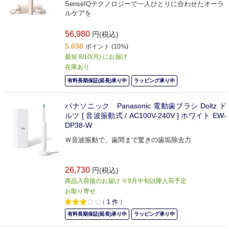
SenseIQテクノロジーで一人ひとりに合わせたオーラ
ルケアを
56,980
円(税込)
5,698
ポイント (10%)
最短 8/10(月) にお届け
在庫あり
有料長期保証(延長)承り中
ラッピング承り中
パナソニック Panasonic 電動歯ブラシ Doltz ド
ルツ [ 音波振動式 / AC100V-240V ] ホワイト EW-
DP38-W
Ｗ音波振動で、歯間まで驚きの歯垢除去力
26,730
円(税込)
商品入荷後のお届け ※9月中旬以降入荷予定
お取り寄せ
（
1
件
）
有料長期保証(延長)承り中
ラッピング承り中