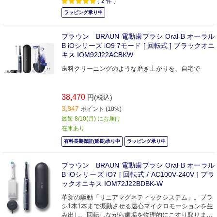
（
2
件
）
ラッピング承り中
ブラウン BRAUN 電動歯ブラシ Oral-B オーラル
B iOシリーズ iO9 7モード [ 回転式 ] ブラックオニ
キス IOM92J22ACBKW
歯科クリーニングのような磨き上がりを、自宅で
38,470
円(税込)
3,847
ポイント (10%)
最短 8/10(月) にお届け
在庫あり
有料長期保証(延長)承り中
ラッピング承り中
ブラウン BRAUN 電動歯ブラシ Oral-B オーラル
B iOシリーズ iO7 [ 回転式 / AC100V-240V ] ブラ
ックオニキス IOM72J22BDBK-W
革新の駆動「リニアマグネティックシステム」。ブラ
シ1本1本まで振動させる遠心マイクロモーションを生
み出し、回転しながら歯垢を物理的にこすり取りま