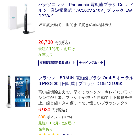
パナソニック Panasonic 電動歯ブラシ Doltz ド
ルツ [ 音波振動式 / AC100V-240V ] ブラック EW-
DP38-K
Ｗ音波振動で、歯間まで驚きの歯垢除去力
26,730
円(税込)
最短 8/10(月) にお届け
在庫あり
有料長期保証(延長)承り中
ラッピング承り中
ブラウン BRAUN 電動歯ブラシ Oral-B オーラル
B PRO600 [ 回転式 ] ブラック D165131UBK
高い歯垢除去力で、早くてカンタン・キレイなブラッ
シングが可能。ブラシ圧が強いと自動で上下振動を停
止。歯と歯ぐきを傷つけない優しいブラッシングを実
現します。
6,980
円(税込)
698
ポイント (10%)
最短 8/10(月) にお届け
在庫あり