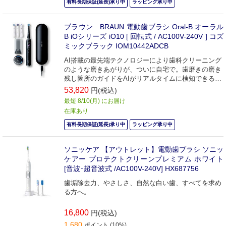
有料長期保証(延長)承り中
ラッピング承り中
ブラウン BRAUN 電動歯ブラシ Oral-B オーラル
B iOシリーズ iO10 [ 回転式 / AC100V-240V ] コズ
ミックブラック IOM10442ADCB
AI搭載の最先端テクノロジーにより歯科クリーニング
のような磨きあがりが、ついに自宅で。歯磨きの磨き
残し箇所のガイドをAIがリアルタイムに検知できる電
動歯ブラシ
53,820
円(税込)
最短 8/10(月) にお届け
在庫あり
有料長期保証(延長)承り中
ラッピング承り中
ソニッケア 【アウトレット】電動歯ブラシ ソニッ
ケアー プロテクトクリーンプレミアム ホワイト
[音波･超音波式 /AC100V-240V] HX687756
歯垢除去力、やさしさ、自然な白い歯、すべてを求め
る方へ。
16,800
円(税込)
1,680
ポイント (10%)