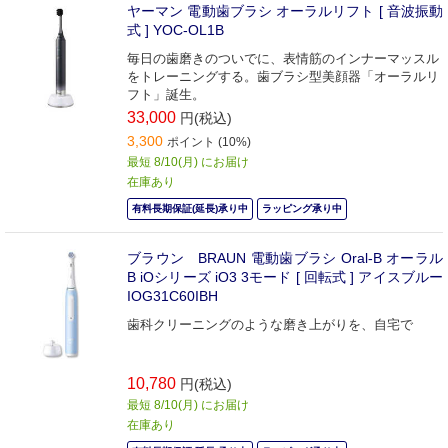
ヤーマン 電動歯ブラシ オーラルリフト [ 音波振動
式 ] YOC-OL1B
毎日の歯磨きのついでに、表情筋のインナーマッスル
をトレーニングする。歯ブラシ型美顔器「オーラルリ
フト」誕生。
33,000
円(税込)
3,300
ポイント (10%)
最短 8/10(月) にお届け
在庫あり
有料長期保証(延長)承り中
ラッピング承り中
ブラウン BRAUN 電動歯ブラシ Oral-B オーラル
B iOシリーズ iO3 3モード [ 回転式 ] アイスブルー
IOG31C60IBH
歯科クリーニングのような磨き上がりを、自宅で
10,780
円(税込)
最短 8/10(月) にお届け
在庫あり