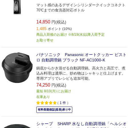
マット感のあるデザインシリンダークイックコネクト
70℃までの食洗器対応ボトル
14,850
円(税込)
1,485
ポイント (10%)
商品入荷後のお届け ※8/19(水)以降入荷予定
お取り寄せ
パナソニック Panasonic オートクッカー ビスト
ロ 自動調理鍋 ブラック NF-AC1000-K
鍋底からかき混ぜる自動調理鍋。高火力と高圧で、煮
込み料理は濃厚に、炒め物はシャキッと仕上げます。
専用アプリでレシピも追加可能。
74,250
円(税込)
最短 8/10(月) にお届け
在庫あり
（
1
件
）
有料長期保証(延長)承り中
シャープ SHARP 水なし自動調理鍋「ヘルシオ