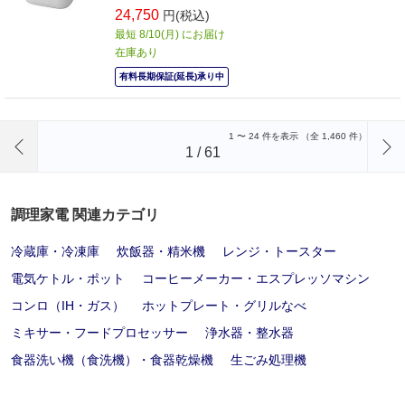
24,750
円(税込)
最短 8/10(月) にお届け
在庫あり
有料長期保証(延長)承り中
前のページへ
1
〜
24
件を表示 （全
1,460
件）
1
/
61
調理家電 関連カテゴリ
冷蔵庫・冷凍庫
炊飯器・精米機
レンジ・トースター
電気ケトル・ポット
コーヒーメーカー・エスプレッソマシン
コンロ（IH・ガス）
ホットプレート・グリルなべ
ミキサー・フードプロセッサー
浄水器・整水器
食器洗い機（食洗機）・食器乾燥機
生ごみ処理機