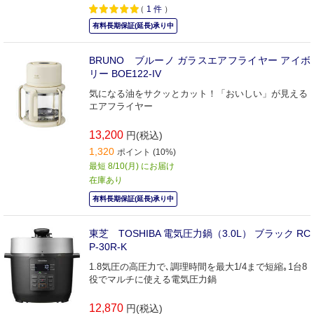
（
1
件
）
有料長期保証(延長)承り中
BRUNO ブルーノ ガラスエアフライヤー アイボ
リー BOE122-IV
気になる油をサクッとカット！「おいしい」が見える
エアフライヤー
13,200
円(税込)
1,320
ポイント (10%)
最短 8/10(月) にお届け
在庫あり
有料長期保証(延長)承り中
東芝 TOSHIBA 電気圧力鍋（3.0L） ブラック RC
P-30R-K
1.8気圧の高圧力で､調理時間を最大1/4まで短縮｡1台8
役でマルチに使える電気圧力鍋
12,870
円(税込)