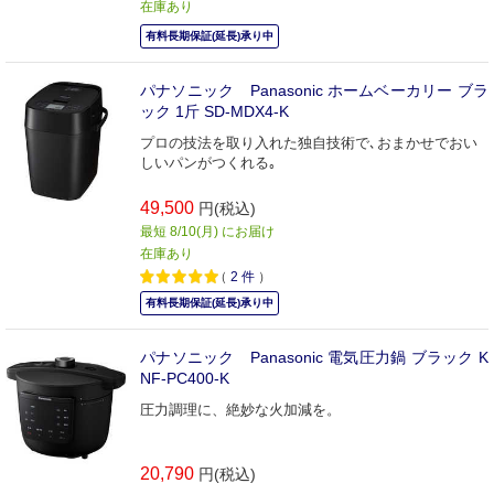
在庫あり
有料長期保証(延長)承り中
パナソニック Panasonic ホームベーカリー ブラ
ック 1斤 SD-MDX4-K
プロの技法を取り入れた独自技術で､おまかせでおい
しいパンがつくれる｡
49,500
円(税込)
最短 8/10(月) にお届け
在庫あり
（
2
件
）
有料長期保証(延長)承り中
パナソニック Panasonic 電気圧力鍋 ブラック K
NF-PC400-K
圧力調理に、絶妙な火加減を。
20,790
円(税込)