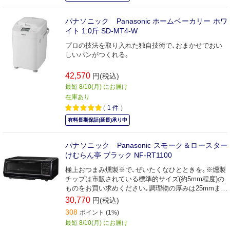
パナソニック Panasonic ホームベーカリー ホワ
イト 1.0斤 SD-MT4-W
プロの技法を取り入れた独自技術で､おまかせでおい
しいパンがつくれる｡
42,570
円(税込)
最短 8/10(月) にお届け
在庫あり
（
1
件
）
有料長期保証(延長)承り中
パナソニック Panasonic スモーク＆ロースター
けむらん亭 ブラック NF-RT1100
極上おつまみ燻製※で､ぜいたくなひとときを｡※燻製
チップは市販されている標準的サイズ(約5mm程度)の
ものをお買い求めください｡調理物の厚みは25mmまで
です｡また､本機器は熱燻専用です｡
30,770
円(税込)
308
ポイント (1%)
最短 8/10(月) にお届け