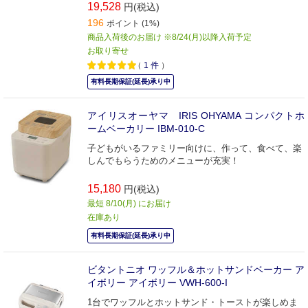
19,528
円(税込)
196
ポイント (1%)
商品入荷後のお届け ※8/24(月)以降入荷予定
お取り寄せ
（
1
件
）
有料長期保証(延長)承り中
アイリスオーヤマ IRIS OHYAMA コンパクトホ
ームベーカリー IBM-010-C
子どもがいるファミリー向けに、作って、食べて、楽
しんでもらうためのメニューが充実！
15,180
円(税込)
最短 8/10(月) にお届け
在庫あり
有料長期保証(延長)承り中
ビタントニオ ワッフル＆ホットサンドベーカー ア
イボリー アイボリー VWH-600-I
1台でワッフルとホットサンド・トーストが楽しめま