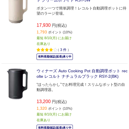
ト クリームホワイト RSY-3W
ボタン一つで簡単調理！レコルト自動調理ポットに待
望のラージ登場。
17,930
円(税込)
1,793
ポイント (10%)
最短 8/10(月) にお届け
在庫あり
（
3
件
）
有料長期保証(延長)承り中
ウィナーズ Auto Cooking Pot 自動調理ポット rec
olte レコルト ナチュラルブラック RSY-2(BK)
“ほったらかし”でお料理完成！スリムなポット型の自
動調理器。
13,200
円(税込)
1,320
ポイント (10%)
最短 8/10(月) にお届け
在庫あり
有料長期保証(延長)承り中