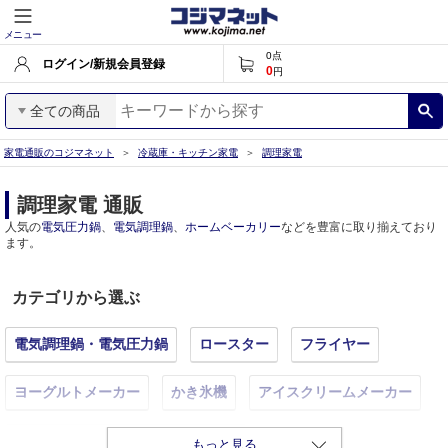
メニュー
0
点
ログイン/新規会員登録
0
円
全ての商品
家電通販のコジマネット
冷蔵庫・キッチン家電
調理家電
調理家電 通販
人気の
電気圧力鍋
、
電気調理鍋
、
ホームベーカリー
などを豊富に取り揃えており
ます。
カテゴリから選ぶ
電気調理鍋・電気圧力鍋
ロースター
フライヤー
ヨーグルトメーカー
かき氷機
アイスクリームメーカー
スイーツメーカー・お菓子メーカー
もっと見る