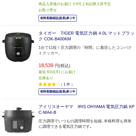
商品入荷後のお届け ※9月上旬以降入荷予定
お取り寄せ
有料長期保証(延長)承り中
タイガー TIGER 電気圧力鍋 4.0L マットブラッ
ク COK-B400KM
1台で11役！圧力調理の「時間」に着目したコンパク
トクッカー。
18,539
円(税込)
最短 8/10(月) にお届け
在庫あり
（
1
件
）
有料長期保証(延長)承り中
アイリスオーヤマ IRIS OHYAMA 電気圧力鍋 KP
C-MA4-B
圧力調理でいつもの調理時間を短縮､本格料理も簡単
に調理できる電気圧力鍋です｡