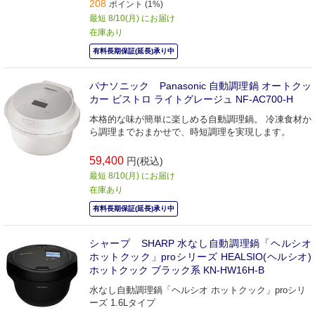
208
ポイント (1%)
最短 8/10(月) にお届け
在庫あり
有料長期保証(延長)承り中
パナソニック Panasonic 自動調理鍋 オートクッ
カー ビストロ ライトグレージュ NF-AC700-H
本格的な味が簡単に楽しめる自動調理鍋。 冷凍食材か
ら調理までおまかせで、時短調理を実現します。
59,400
円(税込)
最短 8/10(月) にお届け
在庫あり
有料長期保証(延長)承り中
シャープ SHARP 水なし自動調理鍋「ヘルシオ
ホットクック」proシリーズ HEALSIO(ヘルシオ)
ホットクック ブラック系 KN-HW16H-B
水なし自動調理鍋「ヘルシオ ホットクック」proシリ
ーズ 1.6Lタイプ