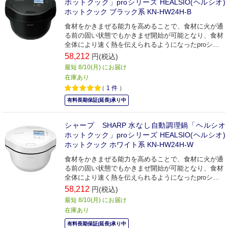
ホットクック」proシリーズ HEALSIO(ヘルシオ)
ホットクック ブラック系 KN-HW24H-B
食材をかきまぜる能力を高めることで、食材に火が通
る前の固い状態でもかきまぜ開始が可能となり、食材
全体により速く熱を伝えられるようになったproシリ
ーズ。
58,212
円(税込)
最短 8/10(月) にお届け
在庫あり
（
1
件
）
有料長期保証(延長)承り中
シャープ SHARP 水なし自動調理鍋「ヘルシオ
ホットクック」proシリーズ HEALSIO(ヘルシオ)
ホットクック ホワイト系 KN-HW24H-W
食材をかきまぜる能力を高めることで、食材に火が通
る前の固い状態でもかきまぜ開始が可能となり、食材
全体により速く熱を伝えられるようになったproシリ
ーズ。
58,212
円(税込)
最短 8/10(月) にお届け
在庫あり
有料長期保証(延長)承り中