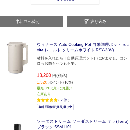
低温調理器・スロークッカー
真空保温調理器
並べ替え
絞り込み
ホームベーカリー・パンミックス
ソーダマシン
ホットサンドメーカー
たこ焼き器
その他調理家電
ウィナーズ Auto Cooking Pot 自動調理ポット rec
olte レコルト クリームホワイト RSY-2(W)
材料を入れたら［自動調理ポット］におまかせ。コン
ロもお鍋もヘラも不要。
13,200
円(税込)
1,320
ポイント (10%)
最短 8/10(月) にお届け
在庫あり
（
2
件
）
有料長期保証(延長)承り中
ソーダストリーム ソーダストリーム テラ(Terra)
ブラック SSM1101