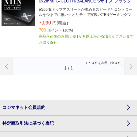
0x2mm] G-CLOTH/BALANCE Sサイズ ブラック
eSportsトップアスリートが求めるスピードとコントロー
ルを今までに無いクオリティで実現｡XTENゲーミングマウ
スパッドトップグレードモデル
7,090
円(税込)
709
ポイント (10%)
商品入荷後のお届け ※1か月以上かかる場合がございます
お取り寄せ
前のページへ
1
〜
4
件を表示 （全
4
件）
1
/
1
コジマネット会員規約
特定商取引法に基づく表記