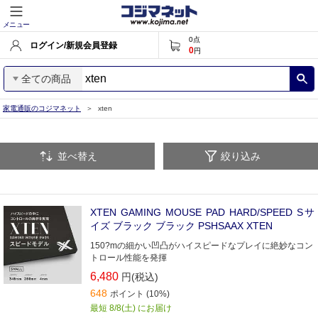
メニュー
0
点
ログイン/新規会員登録
0
円
全ての商品
家電通販のコジマネット
xten
並べ替え
絞り込み
XTEN GAMING MOUSE PAD HARD/SPEED Sサ
イズ ブラック ブラック PSHSAAX XTEN
150?mの細かい凹凸がハイスピードなプレイに絶妙なコン
トロール性能を発揮
6,480
円(税込)
648
ポイント (10%)
最短 8/8(土) にお届け