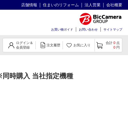
店舗情報
住まいのリフォーム
法人営業
会社概要
お買い物ガイド
お問い合わせ
サイトマップ
ログイン＆
合計
0
点
注文履歴
お気に入り
会員登録
0
円
ン※同時購入 当社指定機種