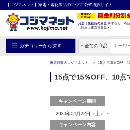
【コジマネット】家電・電化製品のコジマ 公式通販サイト
お届け先住所の変更
をすると、商品
（現在は
東京都
豊島区
）
カテゴリーから探す
全ての商品
家電通販のコジマネット
15点で15％OFF、
15点で15％OFF、1
キャンペーン期間
2023年04月22日（土） ～
キャンペーン内容