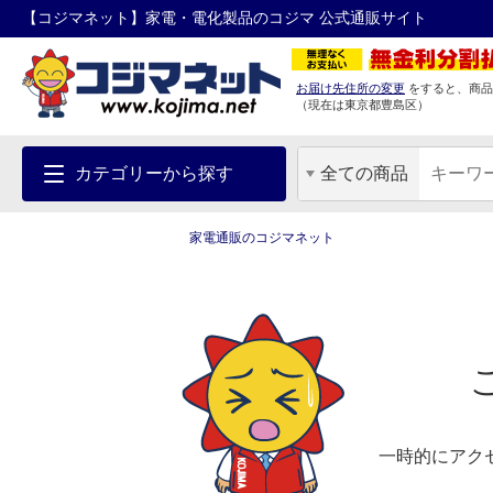
【コジマネット】家電・電化製品のコジマ 公式通販サイト
お届け先住所の変更
をすると、商品
（現在は
東京都
豊島区
）
カテゴリーから探す
全ての商品
家電通販のコジマネット
一時的にアク