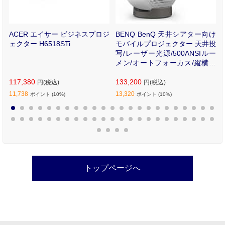
ー
ACER エイサー ビジネスプロジ
BENQ BenQ 天井シアター向け
-
ェクター H6518STi
モバイルプロジェクター 天井投
写/レーザー光源/500ANSIルー
メン/オートフォーカス/縦横回
転補正/自動障害物回避 GV50-J
117,380
P
133,200
円(税込)
円(税込)
11,738
13,320
ポイント (10%)
ポイント (10%)
1
2
3
4
5
6
7
8
9
10
11
12
13
14
15
16
17
18
19
20
21
22
23
24
25
26
27
28
29
30
31
32
33
34
35
36
37
38
39
40
41
42
43
44
45
46
47
48
49
50
トップページへ