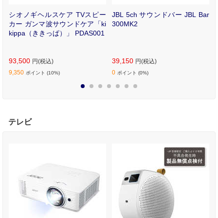
ン
シオノギヘルスケア TVスピー
JBL 5ch サウンドバー JBL Bar
カー ガンマ波サウンドケア「ki
300MK2
kippa（ききっぱ）」 PDAS001
93,500
39,150
円(税込)
円(税込)
9,350
0
ポイント (10%)
ポイント (0%)
1
2
3
4
5
6
7
テレビ