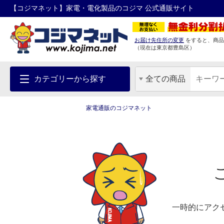
【コジマネット】家電・電化製品のコジマ 公式通販サイト
お届け先住所の変更
をすると、商品
（現在は
東京都
豊島区
）
カテゴリーから探す
全ての商品
家電通販のコジマネット
一時的にアク