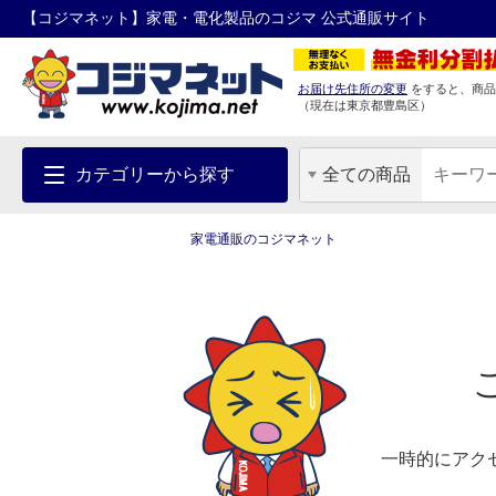
【コジマネット】家電・電化製品のコジマ 公式通販サイト
お届け先住所の変更
をすると、商品
（現在は
東京都
豊島区
）
カテゴリーから探す
全ての商品
家電通販のコジマネット
一時的にアク