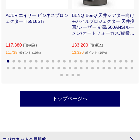
ー
ACER エイサー ビジネスプロジ
BENQ BenQ 天井シアター向け
-
ェクター H6518STi
モバイルプロジェクター 天井投
写/レーザー光源/500ANSIルー
メン/オートフォーカス/縦横回
転補正/自動障害物回避 GV50-J
117,380
P
133,200
円(税込)
円(税込)
11,738
13,320
ポイント (10%)
ポイント (10%)
1
2
3
4
5
6
7
8
9
10
11
12
13
14
15
16
17
18
19
20
21
22
23
24
25
26
27
28
29
30
31
32
33
34
35
36
37
38
39
40
41
42
43
44
45
46
47
48
49
50
トップページへ
コジマネット会員規約